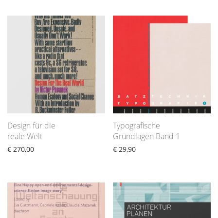
Design für die
Typografische
reale Welt
Grundlagen Band 1
€
270,00
€
29,90