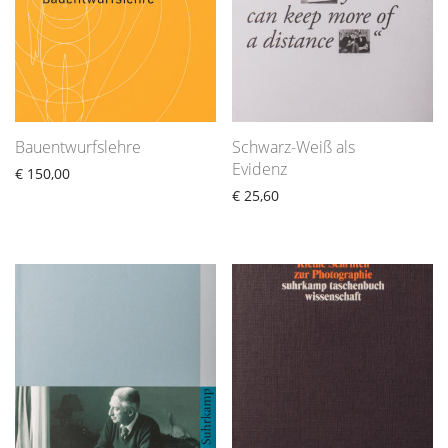
Bauentwurfslehre
Schwarz-Weiß als
Evidenz
€
150,00
€
25,60