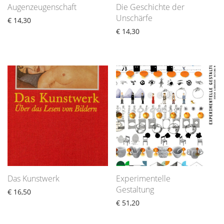
Augenzeugenschaft
Die Geschichte der
Unschärfe
€
14,30
€
14,30
Das Kunstwerk
Experimentelle
Gestaltung
€
16,50
€
51,20