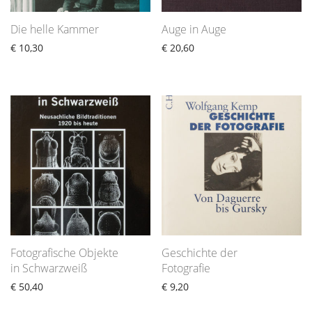
Die helle Kammer
Auge in Auge
€
10,30
€
20,60
Fotografische Objekte
Geschichte der
in Schwarzweiß
Fotografie
€
50,40
€
9,20