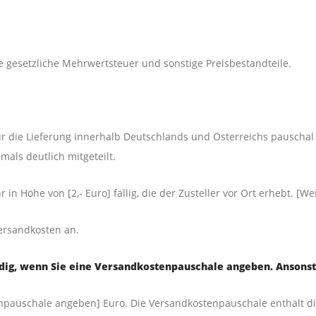
e gesetz­li­che Mehr­wert­steu­er und sons­ti­ge Preisbestandteile.
r die Lie­fe­rung inner­halb Deutsch­lands und Öster­reichs pau­schal 
mals deut­lich mitgeteilt.
n Höhe von [2,- Euro] fäl­lig, die der Zustel­ler vor Ort erhebt. [Wei­t
Ver­sand­kos­ten an.
n­dig, wenn Sie eine Ver­sand­kos­ten­pau­scha­le ange­ben. Ansons
n­pau­scha­le ange­ben] Euro. Die Ver­sand­kos­ten­pau­scha­le ent­hält d