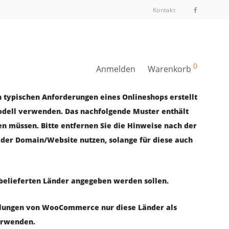
Kontakt
0
Anmelden
Warenkorb
n typi­schen Anfor­de­run­gen eines Online­shops erstellt
­dell ver­wen­den. Das nach­fol­gen­de Mus­ter ent­hält
n müs­sen. Bit­te ent­fer­nen Sie die Hin­wei­se nach der
alb der Domain/Website nut­zen, solan­ge für die­se auch
belie­fer­ten Län­der ange­ge­ben wer­den sollen.
l­lun­gen von Woo­Com­mer­ce nur die­se Län­der als
 verwenden.