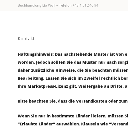
Buchhandlung Lia Wolf
–
Telefon +43 1 512 40 94
Kontakt
Haf­tungs­hin­weis: Das nach­ste­hen­de Mus­ter ist von 
wor­den. Jedoch soll­ten Sie das Mus­ter nur nach sorg­f
daher zusätz­li­che Hin­wei­se, die Sie beach­ten müs­se
Bear­bei­tung. Las­sen Sie sich im Zwei­fel recht­lich b
Ihre Mar­ket­press-Lizenz gilt. Wei­ter­ga­be an Drit­te, 
Bit­te beach­ten Sie, dass die Ver­sand­kos­ten oder zum
Wenn Sie nur in bestimm­te Län­der lie­fern, müs­sen Si
“Erlaub­te Län­der” aus­wäh­len. Klau­seln wie “Ver­san