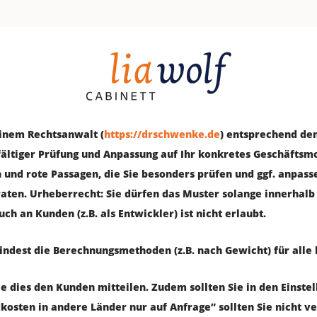
einem Rechts­an­walt (
https://drschwenke.de
) ent­spre­chend de
äl­ti­ger Prü­fung und Anpas­sung auf Ihr kon­kre­tes Geschäfts­mo
n und rote Pas­sa­gen, die Sie beson­ders prü­fen und ggf. anpas­se
era­ten. Urhe­ber­recht: Sie dür­fen das Mus­ter solan­ge inner­h
auch an Kun­den (z.B. als Ent­wick­ler) ist nicht erlaubt.
in­dest die Berech­nungs­me­tho­den (z.B. nach Gewicht) für alle 
e dies den Kun­den mit­tei­len. Zudem soll­ten Sie in den Ein­ste
d­kos­ten in ande­re Län­der nur auf Anfra­ge” soll­ten Sie nicht