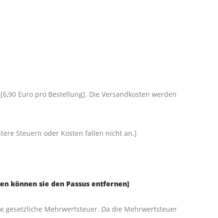
[6,90 Euro pro Bestel­lung]. Die Ver­sand­kos­ten wer­den
e­re Steu­ern oder Kos­ten fal­len nicht an.]
­ten kön­nen sie den Pas­sus entfernen]
ie gesetz­li­che Mehr­wert­steu­er. Da die Mehr­wert­steu­er