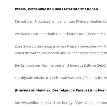
Prei­se, Ver­sand­kos­ten und Lieferinformationen
Die auf den Pro­dukt­sei­ten genann­ten Prei­se ent­hal­ten di
Wir lie­fern nur inner­halb Deutsch­lands und Österreichs.
Zusätz­lich zu den ange­ge­be­nen Prei­sen berech­nen wir fü
Ihnen im Waren­korb­sys­tem und auf der Bestell­sei­te noch­
Bei Zah­lung per Nach­nah­me wird eine zusätz­li­che Gebühr i
Für digi­ta­le Inhal­te (E‑Books, Soft­ware, etc.) fal­len kei­ne 
[Hin­weis an Händ­ler: Der fol­gen­de Pas­sus ist not­we
Die Ver­sand­kos­ten­pau­scha­le beträgt [Wert Ver­sand­kos­te