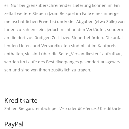
er. Nur bei grenz­über­schrei­ten­der Lie­fe­rung kön­nen im Ein­
zel­fall wei­te­re Steu­ern (zum Bei­spiel im Fal­le eines inner­ge­
mein­schaft­li­chen Erwerbs) und/oder Abga­ben (etwa Zöl­le) von
Ihnen zu zah­len sein, jedoch nicht an den Ver­käu­fer, son­dern
an die dort zustän­di­gen Zoll- bzw. Steu­er­be­hör­den. Die anfal­
len­den Lie­fer- und Ver­sand­kos­ten sind nicht im Kauf­preis
ent­hal­ten, sie sind über die Sei­te „Ver­sand­kos­ten“ auf­ruf­bar,
wer­den im Lau­fe des Bestell­vor­gan­ges geson­dert aus­ge­wie­
sen und sind von Ihnen zusätz­lich zu tragen.
Kreditkarte
Zah­len Sie ganz ein­fach per
Visa
oder
Mas­ter­card
Kreditkarte.
PayPal