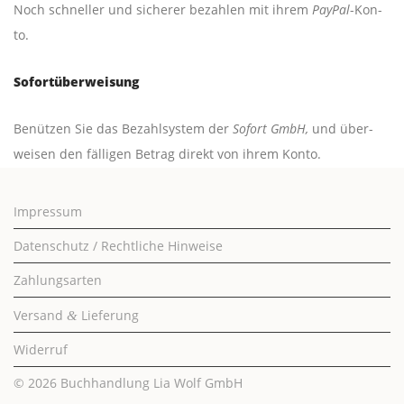
Noch schnel­ler und siche­rer bezah­len mit ihrem
PayPal
-Kon­
to.
Sofort­über­wei­sung
Benüt­zen Sie das Bezahl­sys­tem der
Sofort GmbH,
und über­
wei­sen den fäl­li­gen Betrag direkt von ihrem Konto.
Impressum
Datenschutz / Rechtliche Hinweise
Zahlungsarten
Versand
Lieferung
&
Widerruf
© 2026
Buchhandlung Lia Wolf GmbH