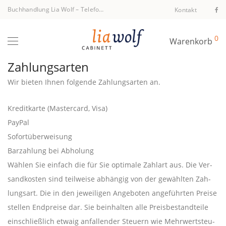
Buchhandlung Lia Wolf
–
Telefon +43 1 512 40 94
Kontakt
0
Warenkorb
Zahlungsarten
Wir bie­ten Ihnen fol­gen­de Zah­lungs­ar­ten an.
Kre­dit­kar­te (Mas­ter­card, Visa)
PayPal
Sofort­über­wei­sung
Bar­zah­lung bei Abholung
Wäh­len Sie ein­fach die für Sie opti­ma­le Zahl­art aus. Die Ver­
sand­kos­ten sind teil­wei­se abhän­gig von der gewähl­ten Zah­
lungs­art. Die in den jewei­li­gen Ange­bo­ten ange­führ­ten Prei­se
stel­len End­prei­se dar. Sie beinhal­ten alle Preis­be­stand­tei­le
ein­schließ­lich etwaig anfal­len­der Steu­ern wie Mehr­wert­steu­