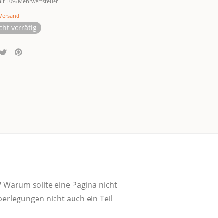
ält 10% Mehrwertsteuer
Versand
cht vorrätig
 War­um soll­te eine Pagi­na nicht
er­le­gun­gen nicht auch ein Teil