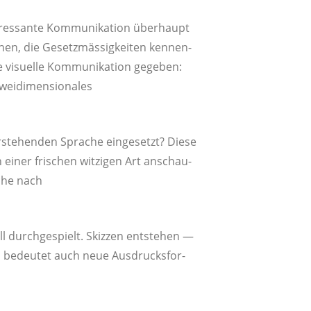
r­es­san­te Kom­mu­ni­ka­ti­on über­haupt
hen, die Gesetz­mäs­sig­kei­ten ken­nen­
e visu­el­le Kom­mu­ni­ka­ti­on gege­ben:
ei­di­men­sio­na­les
­ste­hen­den Spra­che ein­ge­setzt? Die­se
 einer fri­schen wit­zi­gen Art anschau­
uche nach
ll durch­ge­spielt. Skiz­zen ent­ste­hen —
 bedeu­tet auch neue Aus­drucks­for­