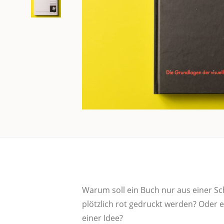
War­um soll ein Buch nur aus einer Schr
plötz­lich rot gedruckt wer­den? Oder ei
einer Idee?