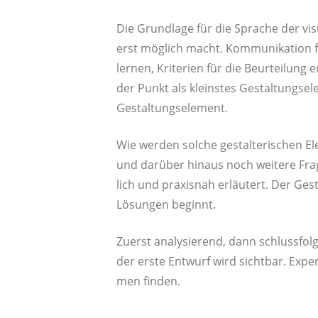
Die Grund­la­ge für die Spra­che der visu­
erst mög­lich macht. Kom­mu­ni­ka­ti­on 
ler­nen, Kri­te­ri­en für die Beur­tei­lung
der Punkt als kleins­tes Gestal­tungs­ele­
Gestaltungselement.
Wie wer­den sol­che gestal­te­ri­schen El
und dar­über hin­aus noch wei­te­re Fra­
lich und pra­xis­nah erläu­tert. Der Ge
Lösun­gen beginnt.
Zuerst ana­ly­sie­rend, dann schluss­fol­g
der ers­te Ent­wurf wird sicht­bar. Expe­
men finden.