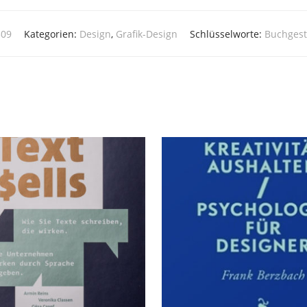
509
Kategorien:
Design
,
Grafik-Design
Schlüsselworte:
Buchgest