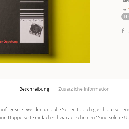
Enth
zzgl.
Ni
Beschreibung
Zusätzliche Information
ift gesetzt wer­den und alle Sei­ten töd­lich gleich aus­se­hen?
ne Dop­pel­sei­te ein­fach schwarz erschei­nen? Sind sol­che Üb