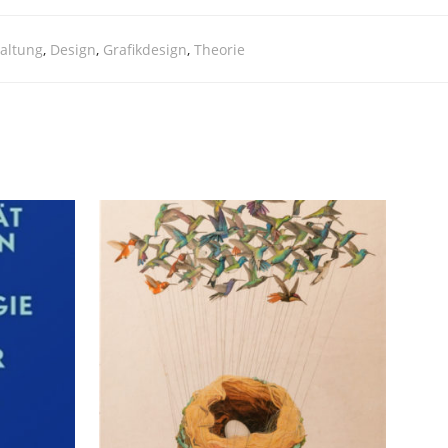
altung
,
Design
,
Grafikdesign
,
Theorie