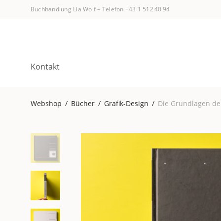
Buchhandlung Lia Wolf
–
Telefon +43 1 512 40 94
Kontakt
Webshop
/
Bücher
/
Grafik-Design
/
Die Grundlagen der