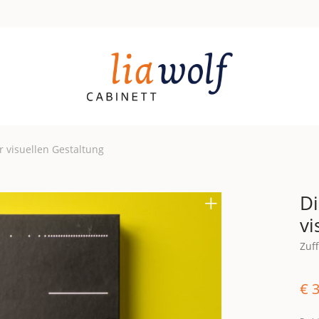
 visuellen Gestaltung
Di
vi
Zuff
€
3