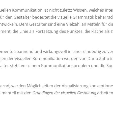
el­len Kom­mu­ni­ka­ti­on ist nicht zuletzt Wis­sen, wel­ches inte
für den Gestal­ter bedeu­tet die visu­el­le Gram­ma­tik beherr­sc
 ent­wi­ckeln. Dem Gestal­ter sind eine Viel­zahl an Mit­teln für di
ment, die Linie als Fort­set­zung des Punk­tes, die Flä­che als zw
e­men­te span­nend und wir­kungs­voll in einer ein­deu­tig zu ver
gen der visu­el­len Kom­mu­ni­ka­ti­on wer­den von Dario Zuffo in
stal­ter steht vor einem Kom­mu­ni­ka­ti­ons­pro­blem und die S
ernd, wer­den Mög­lich­kei­ten der Visua­li­sie­rung kon­zep­tio­ne
ri­men­tell mit den
Grund­la­gen der visu­el­len Gestal­tung
arbei­ten