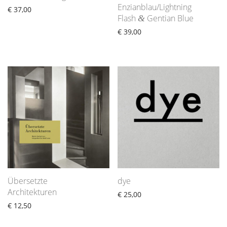
Enzianblau/Lightning
€
37,00
Flash
Gentian Blue
&
€
39,00
Übersetzte
dye
Architekturen
€
25,00
€
12,50