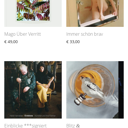
Mago Über Verritt
Immer schön brav
€
49,00
€
33,00
Einblicke ***signiert
Blitz
&