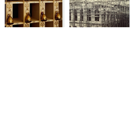
Hotel Kobenzl
Andreas Groll
€
33,00
€
120,00