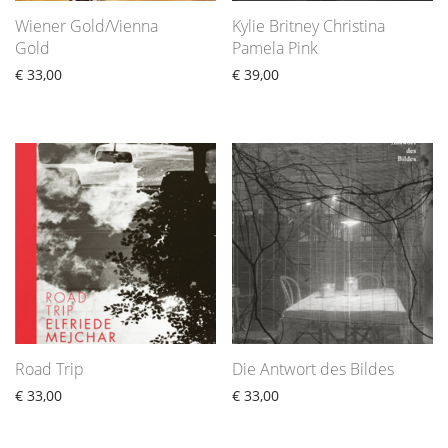
Wiener Gold/Vienna
Kylie Britney Christina
Gold
Pamela Pink
€
33,00
€
39,00
Road Trip
Die Antwort des Bildes
€
33,00
€
33,00