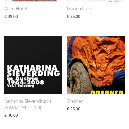
Wien Hotel
Marina Faust
€
39,00
€
25,00
Katharina Sieverding in
Crasher
Austria 1964–2008
€
25,00
€
40,00