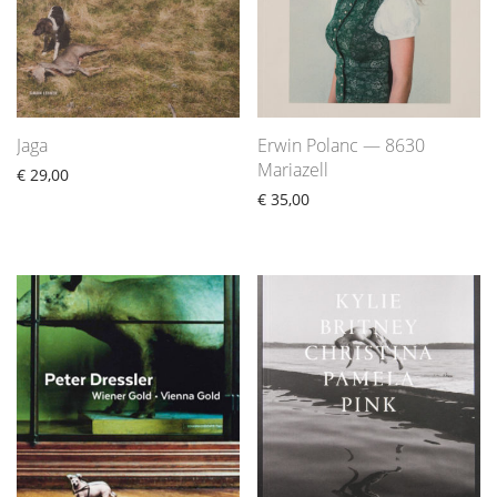
Jaga
Erwin Polanc — 8630
Mariazell
€
29,00
€
35,00