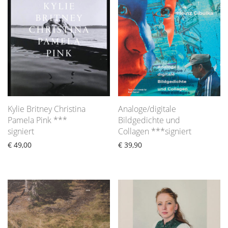
Kylie Britney Christina
Analoge/digitale
Pamela Pink ***
Bildgedichte und
signiert
Collagen ***signiert
€
49,00
€
39,90