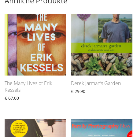
Ähnliche Produkte
The Many Lives of Erik
Derek Jarman’s Garden
Kessels
€
29,90
€
67,00