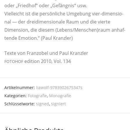
oder „Fried­hof“ oder „Gefäng­nis“ usw.
Viel­leicht ist die per­sön­li­che Umge­bung vier-dimen­sio­
nal — der drei­di­men­sio­na­le Raum und die vier­te
Dimen­si­on, die die­sem (Lebens/Menschen)raum anhaf­
ten­de Emo­ti­on.“ (Paul Kranzler)
Tex­te von Franz­o­bel und Paul Kranzler
edi­ti­on 2010, Vol. 134
FOTOHOF
Artikelnummer:
liawolf-9783902675347s
Kategorien:
Fotografie
,
Monografie
Schlüsselworte:
signed
,
signiert