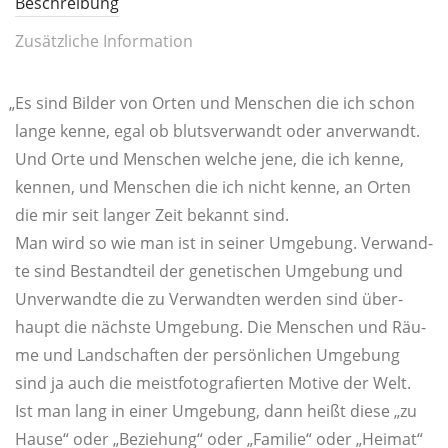
Beschreibung
Zusätzliche Information
„
Es sind Bil­der von Orten und Men­schen die ich schon
lan­ge ken­ne, egal ob bluts­ver­wandt oder anver­wandt.
Und Orte und Men­schen wel­che jene, die ich ken­ne,
ken­nen, und Men­schen die ich nicht ken­ne, an Orten
die mir seit lan­ger Zeit bekannt sind.
Man wird so wie man ist in sei­ner Umge­bung. Ver­wand­
te sind Bestand­teil der gene­ti­schen Umge­bung und
Unver­wand­te die zu Ver­wand­ten wer­den sind über­
haupt die nächs­te Umge­bung. Die Men­schen und Räu­
me und Land­schaf­ten der per­sön­li­chen Umge­bung
sind ja auch die meist­fo­to­gra­fier­ten Moti­ve der Welt.
Ist man lang in einer Umge­bung, dann heißt die­se „zu
Hau­se“ oder „Bezie­hung“ oder „Fami­lie“ oder „Hei­mat“