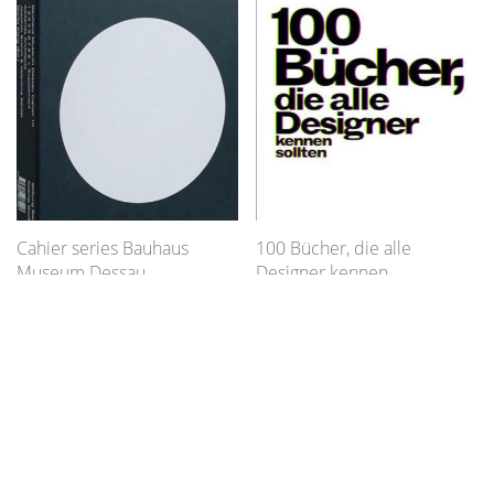
Cahier series Bauhaus
100 Bücher, die alle
Museum Dessau
Designer kennen
10 Hefte
sollten
€
29,90