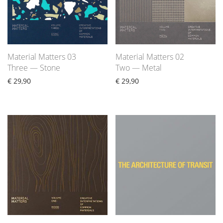
Material Matters 03
Material Matters 02
Three — Stone
Two — Metal
€
29,90
€
29,90