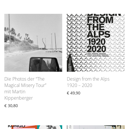
Die Photos der “The
Design from the Alps
Magical Misery Tour”
1920 – 2020
mit Martin
€
49,90
Kippenberger
€
30,80