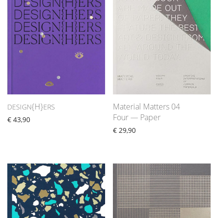
{H}
Material Matters 04
DESIGN
ERS
Four — Paper
€
43,90
€
29,90