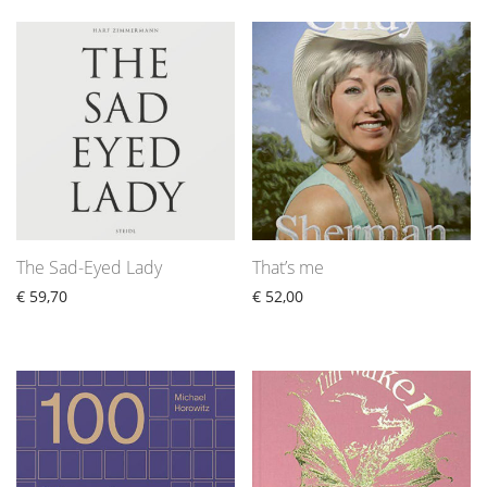
The Sad-Eyed Lady
That’s me
€
59,70
€
52,00