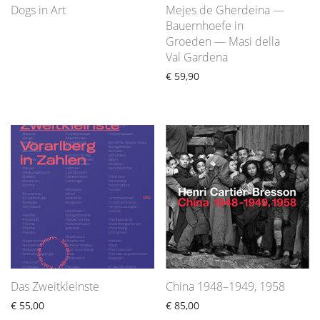
Dogs in Art
Mejes de Gherdeina —
Bauernhoefe in
Groeden — Masi della
Val Gardena
€
59,90
Das Zweitkleinste
China 1948–1949, 1958
€
55,00
€
85,00