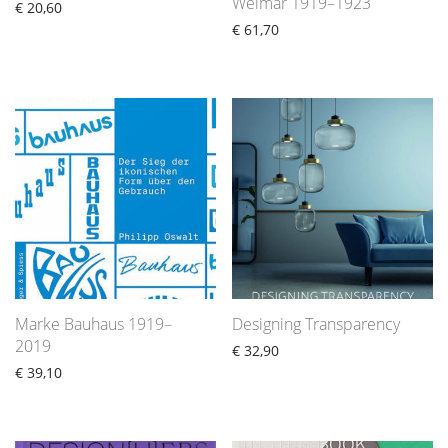
Weimar 1919–1923
€
20,60
€
61,70
Marke Bauhaus 1919–
Designing Transparency
2019
€
32,90
€
39,10