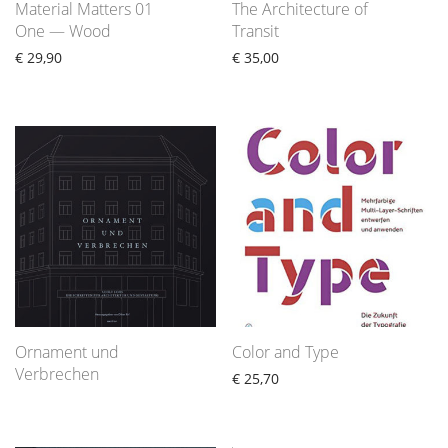
Material Matters 01
The Architecture of
One — Wood
Transit
€
29,90
€
35,00
Ornament und
Color and Type
Verbrechen
€
25,70