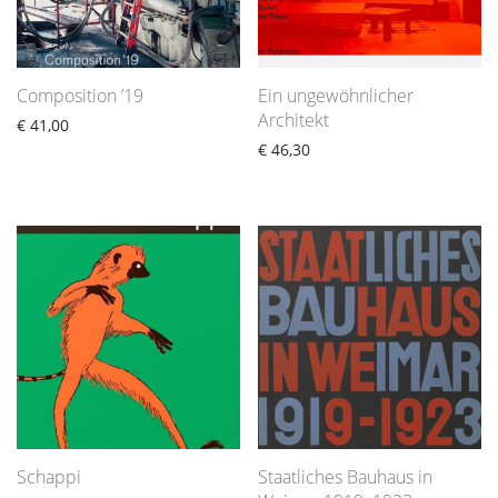
Composition ’19
Ein ungewöhnlicher
Architekt
€
41,00
€
46,30
Schappi
Staatliches Bauhaus in