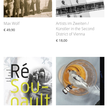
Max Wolf
Artists im Zweiten /
Künstler in the Second
€
49,90
District of Vienna
€
18,00