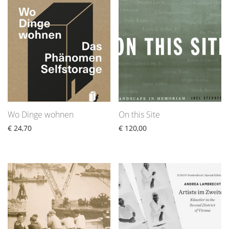
Wo Dinge wohnen
On this Site
€
24,70
€
120,00