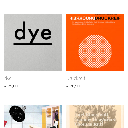
dye
Druckreif
€
25,00
€
20,50