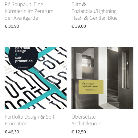
Ré Soupault. Eine
Blitz
&
Künstlerin im Zentrum
Enzianblau/Lightning
der Avantgarde
Flash
Gentian Blue
&
€
30,90
€
39,00
Portfolio Design
Self-
Übersetzte
&
Promotion
Architekturen
€
46,30
€
12,50