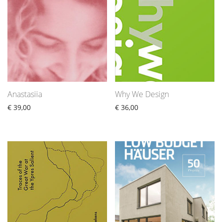
Anastasiia
Why We Design
€
39,00
€
36,00