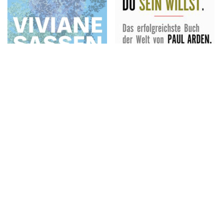
Hot Mirror
Es kommt nicht darauf
an, wer Du bist,
sondern wer Du sein
willst
€
10,30