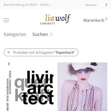
Buchhandlung Lia Wolf
–
Telefon +43 1 512 40 94
Kontakt
0
Warenkorb
Kategorien
Suchen
Produkte mit Schlagwort
“Paperback”