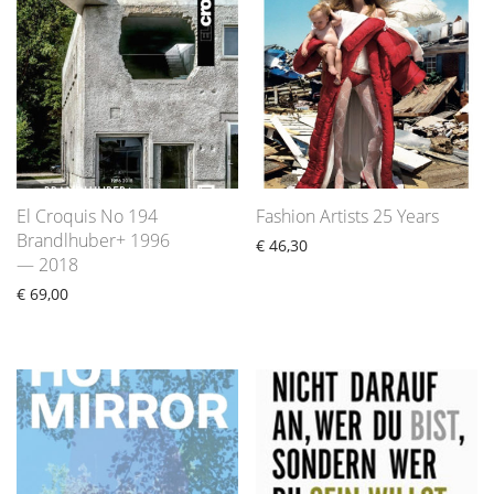
El Croquis No 194
Fashion Artists 25 Years
Brandlhuber+ 1996
€
46,30
— 2018
€
69,00