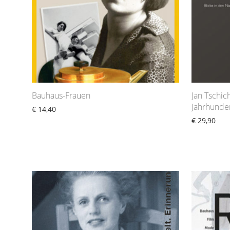
Bauhaus-Frauen
Jan Tschic
Jahrhunder
€
14,40
€
29,90