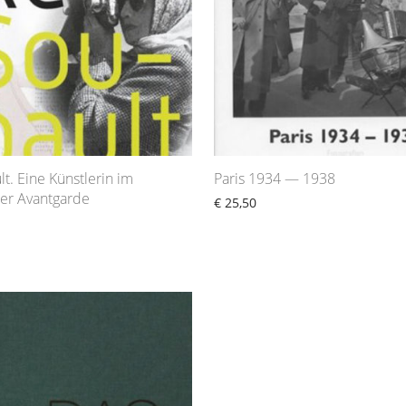
t. Eine Künstlerin im
Paris 1934 — 1938
er Avantgarde
€
25,50