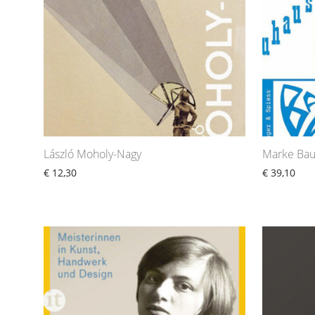
László Moholy-Nagy
Marke Ba
€
12,30
€
39,10