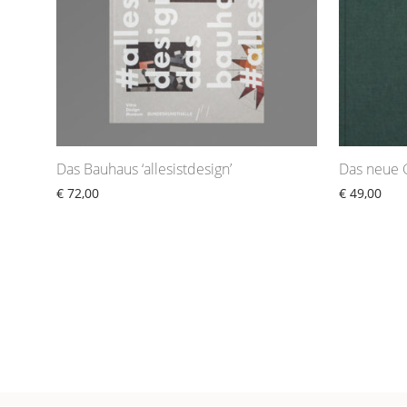
Das Bauhaus ‘allesistdesign’
Das neue 
€
72,00
€
49,00