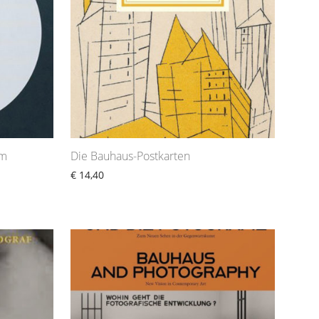
um
Die Bauhaus-Postkarten
€
14,40