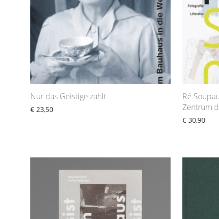
Nur das Geistige zählt
Ré Soupaul
Zentrum d
€
23,50
€
30,90