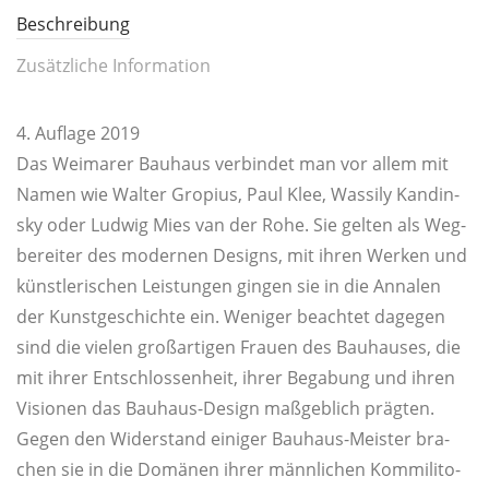
Beschreibung
Zusätzliche Information
4. Auf­la­ge 2019
Das Wei­ma­rer Bau­haus ver­bin­det man vor allem mit
Namen wie Wal­ter Gro­pi­us, Paul Klee, Was­si­ly Kan­din­
sky oder Lud­wig Mies van der Rohe. Sie gel­ten als Weg­
be­rei­ter des moder­nen Designs, mit ihren Wer­ken und
künst­le­ri­schen Leis­tun­gen gin­gen sie in die Anna­len
der Kunst­ge­schich­te ein. Weni­ger beach­tet dage­gen
sind die vie­len groß­ar­ti­gen Frau­en des Bau­hau­ses, die
mit ihrer Ent­schlos­sen­heit, ihrer Bega­bung und ihren
Visio­nen das Bau­haus-Design maß­geb­lich präg­ten.
Gegen den Wider­stand eini­ger Bau­haus-Meis­ter bra­
chen sie in die Domä­nen ihrer männ­li­chen Kom­mi­li­to­