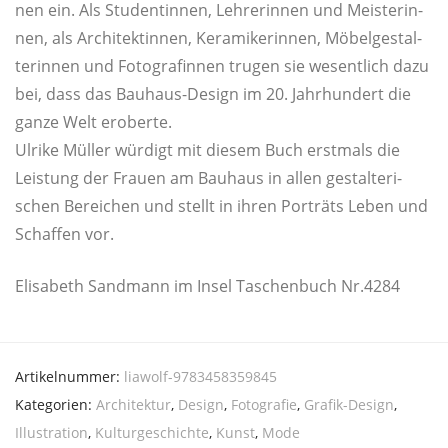
nen ein. Als Stu­den­tin­nen, Leh­re­rin­nen und Meis­te­rin­
nen, als Archi­tek­tin­nen, Kera­mi­ke­rin­nen, Möbel­ge­stal­
te­rin­nen und Foto­gra­fin­nen tru­gen sie wesent­lich dazu
bei, dass das Bau­haus-Design im 20. Jahr­hun­dert die
gan­ze Welt eroberte.
Ulri­ke Mül­ler wür­digt mit die­sem Buch erst­mals die
Leis­tung der Frau­en am Bau­haus in allen gestal­te­ri­
schen Berei­chen und stellt in ihren Por­träts Leben und
Schaf­fen vor.
Eli­sa­beth Sand­mann im Insel Taschen­buch Nr.4284
Artikelnummer:
liawolf-9783458359845
Kategorien:
Architektur
,
Design
,
Fotografie
,
Grafik-Design
,
Illustration
,
Kulturgeschichte
,
Kunst
,
Mode