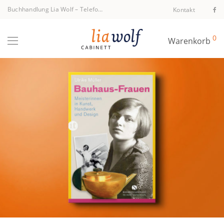
Buchhandlung Lia Wolf
–
Telefon +43 1 512 40 94
Kontakt
0
Warenkorb