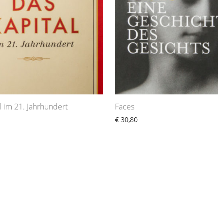
l im 21. Jahrhundert
Faces
€
30,80