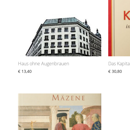
Haus ohne Augenbrauen
Das Kapita
€
13,40
€
30,80