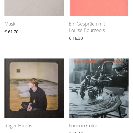
Mask
Ein Gespräch mit
Louise Bourgeois
€
61,70
€
16,30
Roger Hiorns
Form in Color