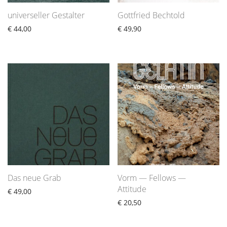
universeller Gestalter
Gottfried Bechtold
€
44,00
€
49,90
Das neue Grab
Vorm — Fellows —
Attitude
€
49,00
€
20,50