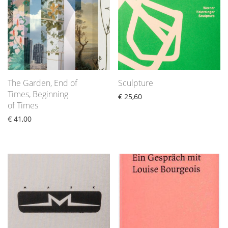
The Garden, End of
Sculpture
Times, Beginning
€
25,60
of Times
€
41,00