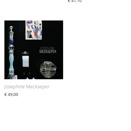
€
41,10
Josephine Meckseper
€
49,00