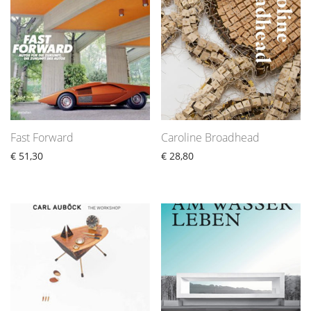
Fast Forward
Caroline Broadhead
€
51,30
€
28,80