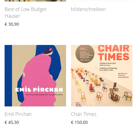
Best of Low Budget
bilderschreiben
Häuser
€
30,90
Emil Pirchan
Chair Times
€
45,30
€
150,00