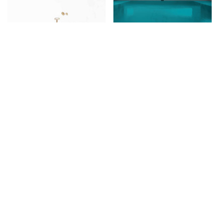
Carl Auböck, The
Am Wasser leben
Workshop
€
41,10
€
68,00
Gender Design
Designing Motion
€
51,40
€
36,00