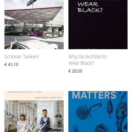
Schöner Tanken!
Why Do Architects
Wear Black?
€
41,10
€
20,50