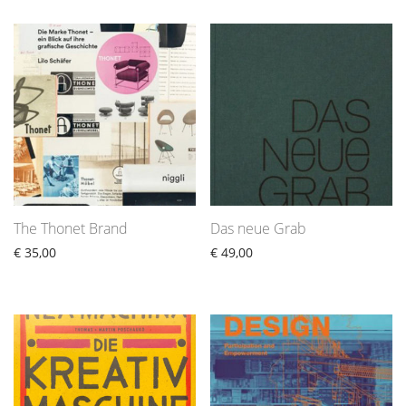
The Thonet Brand
Das neue Grab
€
35,00
€
49,00