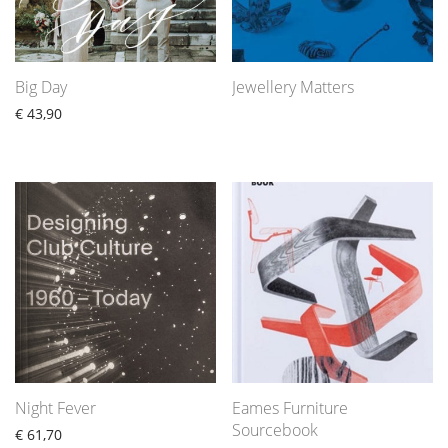
Big Day
Jewellery Matters
€
43,90
Night Fever
Eames Furniture
Sourcebook
€
61,70