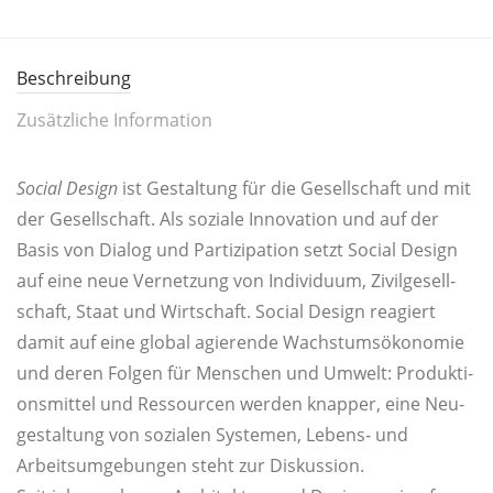
Beschreibung
Zusätzliche Information
Social Design
ist Gestal­tung für die Gesell­schaft und mit
der Gesell­schaft. Als sozia­le Inno­va­ti­on und auf der
Basis von Dia­log und Par­ti­zi­pa­ti­on setzt Social Design
auf eine neue Ver­net­zung von Indi­vi­du­um, Zivil­ge­sell­
schaft, Staat und Wirt­schaft. Social Design reagiert
damit auf eine glo­bal agie­ren­de Wachs­tums­öko­no­mie
und deren Fol­gen für Men­schen und Umwelt: Pro­duk­ti­
ons­mit­tel und Res­sour­cen wer­den knap­per, eine Neu­
ge­stal­tung von sozia­len Sys­te­men, Lebens- und
Arbeits­um­ge­bun­gen steht zur Diskussion.