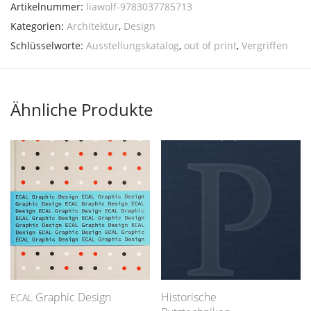
Artikelnummer:
liawolf-9783037785713
Kategorien:
Architektur
,
Design
Schlüsselworte:
Ausstellungskatalog
,
out of print
,
Vergriffen
Ähnliche Produkte
Graphic Design
Historische
ECAL