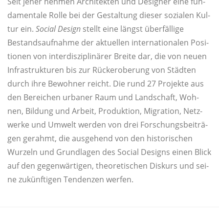
Seit jeher neh­men Archi­tek­ten und Desi­gner eine fun­
da­men­ta­le Rol­le bei der Gestal­tung die­ser sozia­len Kul­
tur ein.
Social Design
stellt eine längst über­fäl­li­ge
Bestands­auf­nah­me der aktu­el­len inter­na­tio­na­len Posi­
tio­nen von inter­dis­zi­pli­nä­rer Brei­te dar, die von neu­en
Infra­struk­tu­ren bis zur Rück­erobe­rung von Städ­ten
durch ihre Bewoh­ner reicht. Die rund 27 Pro­jek­te aus
den Berei­chen urba­ner Raum und Land­schaft, Woh­
nen, Bil­dung und Arbeit, Pro­duk­ti­on, Migra­ti­on, Netz­
wer­ke und Umwelt wer­den von drei For­schungs­bei­trä­
gen gerahmt, die aus­ge­hend von den his­to­ri­schen
Wur­zeln und Grund­la­gen des Social Designs einen Blick
auf den gegen­wär­ti­gen, theo­re­ti­schen Dis­kurs und sei­
ne zukünf­ti­gen Ten­den­zen werfen.