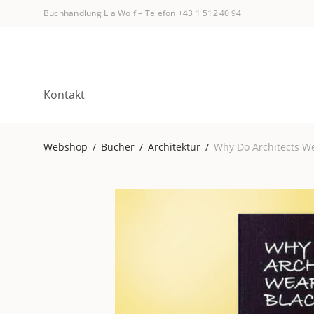
Buchhandlung Lia Wolf
–
Telefon +43 1 512 40 94
Kontakt
Webshop
/
Bücher
/
Architektur
/
Why Do Architects We