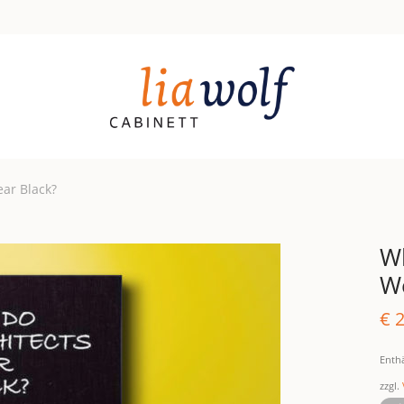
ar Black?
Wh
We
€
2
Enth
zzgl.