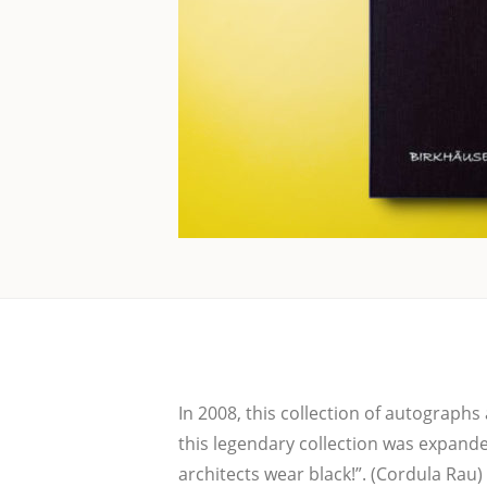
In 2008, this collec­tion of auto­graphs
this legen­da­ry collec­tion was expan­
archi­tects wear black!”. (Cor­du­la Rau)