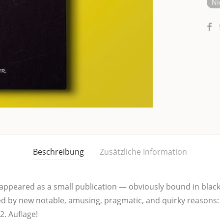
Ni
Beschreibung
Zusätzliche Information
 appeared as a small publi­ca­ti­on — obvious­ly bound in black.
ded by new nota­ble, amu­sing, prag­ma­tic, and quir­ky rea­so
 2. Auflage!