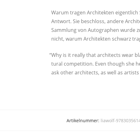
War­um tra­gen Archi­tek­ten eigent­lich
Ant­wort. Sie beschloss, ande­re Archi­t
Samm­lung von Auto­gra­phen wur­de zu
nicht, war­um Archi­tek­ten schwarz tra­
“
Why is it real­ly that archi­tects wear b
tu­ral com­pe­ti­ti­on. Even though she
ask other archi­tects, as well as artist
Artikelnummer:
liawolf-978303561