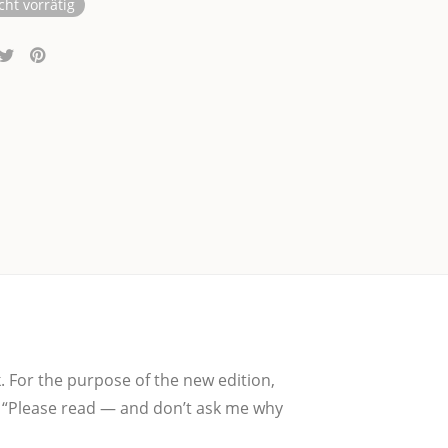
cht vorrätig
 For the pur­po­se of the new edi­ti­on,
ns: “Plea­se read — and don’t ask me why