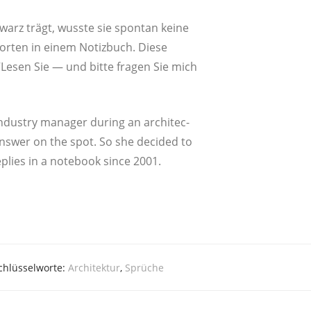
warz trägt, wuss­te sie spon­tan kei­ne
wor­ten in einem Notiz­buch. Die­se
esen Sie — und bit­te fra­gen Sie mich
 indus­try mana­ger during an archi­tec­
ans­wer on the spot. So she deci­ded to
eplies in a note­book sin­ce 2001.
chlüsselworte:
Architektur
,
Sprüche