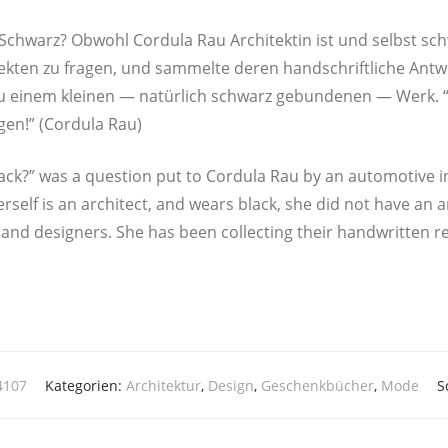
 Schwarz? Obwohl Cor­du­la Rau Archi­tek­tin ist und selbst sch
ek­ten zu fra­gen, und sam­mel­te deren hand­schrift­li­che Ant­
 einem klei­nen — natür­lich schwarz gebun­de­nen — Werk. “L
gen!” (Cor­du­la Rau)
lack?” was a ques­ti­on put to Cor­du­la Rau by an auto­mo­ti­ve
 herself is an archi­tect, and wears black, she did not have an 
s and desi­gners. She has been collec­ting their hand­writ­ten r
4107
Kategorien:
Architektur
,
Design
,
Geschenkbücher
,
Mode
S