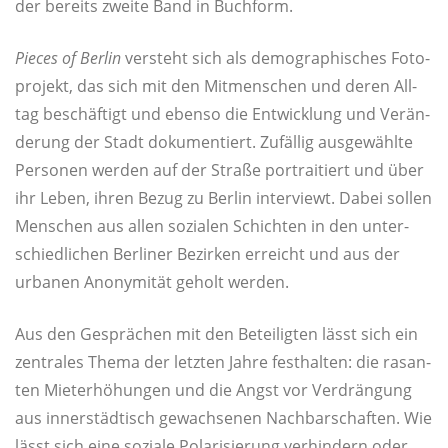
der bereits zwei­te Band in Buchform.
Pie­ces of Ber­lin
ver­steht sich als demo­gra­phi­sches Foto­
pro­jekt, das sich mit den Mit­men­schen und deren All­
tag beschäf­tigt und eben­so die Ent­wick­lung und Ver­än­
de­rung der Stadt doku­men­tiert. Zufäl­lig aus­ge­wähl­te
Per­so­nen wer­den auf der Stra­ße por­trai­tiert und über
ihr Leben, ihren Bezug zu Ber­lin inter­viewt. Dabei sol­len
Men­schen aus allen sozia­len Schich­ten in den unter­
schied­li­chen Ber­li­ner Bezir­ken erreicht und aus der
urba­nen Anony­mi­tät geholt werden.
Aus den Gesprä­chen mit den Betei­lig­ten lässt sich ein
zen­tra­les The­ma der letz­ten Jah­re fest­hal­ten: die rasan­
ten Miet­erhö­hun­gen und die Angst vor Ver­drän­gung
aus inner­städ­tisch gewach­se­nen Nach­bar­schaf­ten. Wie
lässt sich eine sozia­le Pola­ri­sie­rung ver­hin­dern oder