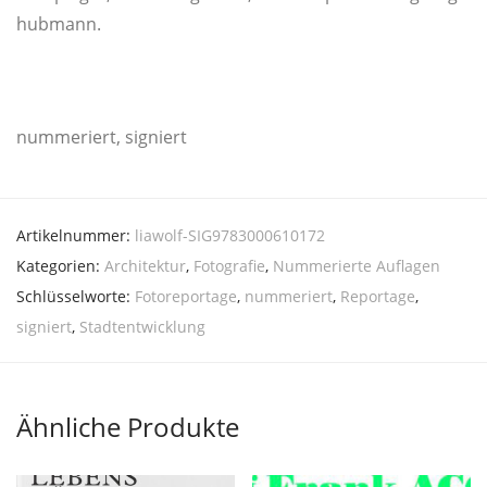
hubmann.
num­me­riert, signiert
Artikelnummer:
liawolf-SIG9783000610172
Kategorien:
Architektur
,
Fotografie
,
Nummerierte Auflagen
Schlüsselworte:
Fotoreportage
,
nummeriert
,
Reportage
,
signiert
,
Stadtentwicklung
Ähnliche Produkte