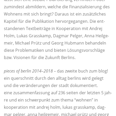
zumin­dest abmil­dern, wel­che die Finan­zia­li­sie­rung des
Woh­nens mit sich bringt? Dar­aus ist ein zusätz­li­ches
Kapi­tel für die Publi­ka­ti­on her­vor­ge­gan­gen. Die ent­
stan­de­nen Text­bei­trä­ge in Koope­ra­ti­on mit Andrej
Holm, Lukas Grass­kamp, Dag­mar Pel­ger, Anna Heil­ge­
meir, Micha­el Prütz und Georg Hub­mann behan­deln
die­se Pro­ble­ma­ti­ken und bie­ten Lösungs­vor­schlä­ge
bzw. Visio­nen für die Zukunft Berlins.
pie­ces of ber­lin 2014–2018
– das zwei­te buch zum blog!
ein quer­schnitt durch den all­tag ber­lins wird gelegt
und die ver­än­de­run­gen der stadt dokumentiert.
eine zusam­men­fas­sung auf 236 sei­ten der letz­ten 5 jah­
re und ein schwer­punkt zum the­ma “woh­nen” in
koope­ra­ti­on mit andrej holm, lukas grass­kamp, dag­
mar pel­ger, anna heil­ge­meir, micha­el prütz und georg