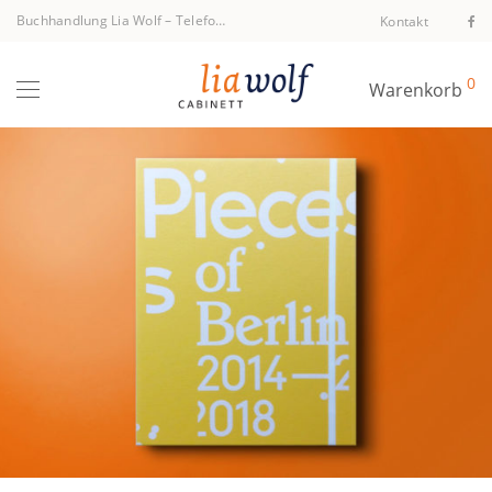
Buchhandlung Lia Wolf
–
Telefon +43 1 512 40 94
Kontakt
0
Warenkorb