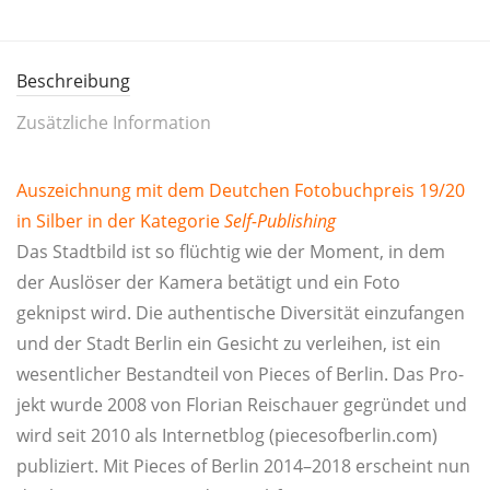
Beschreibung
Zusätzliche Information
Aus­zeich­nung mit dem Deut­chen Foto­buch­preis 19/20
in Sil­ber in der Kate­go­rie
Self-Publi­shing
Das Stadt­bild ist so flüch­tig wie der Moment, in dem
der Aus­lö­ser der Kame­ra betä­tigt und ein Foto
geknipst wird. Die authen­ti­sche Diver­si­tät ein­zu­fan­gen
und der Stadt Ber­lin ein Gesicht zu ver­lei­hen, ist ein
wesent­li­cher Bestand­teil von Pie­ces of Ber­lin. Das Pro­
jekt wur­de 2008 von Flo­ri­an Rei­schau­er gegrün­det und
wird seit 2010 als Inter­net­blog (piecesofberlin.com)
publi­ziert. Mit Pie­ces of Ber­lin 2014–2018 erscheint nun