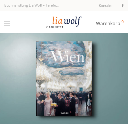
Buchhandlung Lia Wolf
–
Telefon +43 1 512 40 94
Kontakt
0
Warenkorb