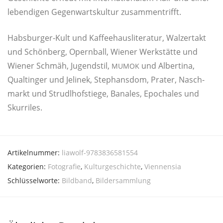
leben­di­gen Gegen­warts­kul­tur zusammentrifft.
Habs­bur­ger-Kult und Kaf­fee­haus­li­te­ra­tur, Wal­zer­takt
und Schön­berg, Opern­ball, Wie­ner Werk­stät­te und
Wie­ner Schmäh, Jugend­stil,
und Alber­ti­na,
MUMOK
Qualtin­ger und Jeli­nek, Ste­phans­dom, Pra­ter, Nasch­
markt und Strudl­hof­stie­ge, Bana­les, Epo­cha­les und
Skurriles.
Artikelnummer:
liawolf-9783836581554
Kategorien:
Fotografie
,
Kulturgeschichte
,
Viennensia
Schlüsselworte:
Bildband
,
Bildersammlung