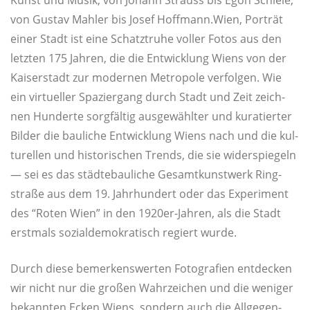
von Gus­tav Mah­ler bis Josef Hoffmann.Wien, Por­trät
einer Stadt ist eine Schatz­tru­he vol­ler Fotos aus den
letz­ten 175 Jah­ren, die die Ent­wick­lung Wiens von der
Kai­ser­stadt zur moder­nen Metro­po­le ver­fol­gen. Wie
ein vir­tu­el­ler Spa­zier­gang durch Stadt und Zeit zeich­
nen Hun­der­te sorg­fäl­tig aus­ge­wähl­ter und kura­tier­ter
Bil­der die bau­li­che Ent­wick­lung Wiens nach und die kul­
tu­rel­len und his­to­ri­schen Trends, die sie wider­spie­geln
— sei es das städ­te­bau­li­che Gesamt­kunst­werk Ring­
stra­ße aus dem 19. Jahr­hun­dert oder das Expe­ri­ment
des “Roten Wien” in den 1920er-Jah­ren, als die Stadt
erst­mals sozi­al­de­mo­kra­tisch regiert wurde.
Durch die­se bemer­kens­wer­ten Foto­gra­fien ent­de­cken
wir nicht nur die gro­ßen Wahr­zei­chen und die weni­ger
bekann­ten Ecken Wiens, son­dern auch die All­ge­gen­