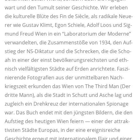
wart und den Tumult sei­ner Geschich­te. Wir erle­ben
die kul­tu­rel­le Blü­te des Fin de Siè­cle, als radi­ka­le Neue­
rer wie Gus­tav Klimt, Egon Schie­le, Adolf Loos und Sig­
mund Freud Wien in ein “Labo­ra­to­ri­um der Moder­ne”
ver­wan­del­ten, die Zusam­men­stö­ße von 1934, den Auf­
stieg der NS-Dik­ta­tur und die Schre­cken, die die Scho­
ah in einer der einst bevöl­ke­rungs­reichs­ten und eth­
nisch viel­fäl­tigs­ten Städ­te auf Erden anrich­te­te. Fas­zi­
nie­ren­de Foto­gra­fien aus der unmit­tel­ba­ren Nach­
kriegs­zeit erkun­den das Wien von The Third Man (Der
drit­te Mann), als die Stadt in Schutt und Asche lag und
zugleich ein Dreh­kreuz der inter­na­tio­na­len Spio­na­ge
war. Das Buch endet mit den jüngs­ten Bil­dern, die den
Auf­stieg des heu­ti­gen Wien fei­ern — einer der attrak­
tivs­ten Städ­te Euro­pas, in der eine ereig­nis­rei­che
Geschich­te erneut mit inter­na­tio­na­lem Flair und einer