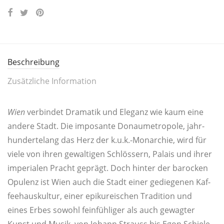
Beschreibung
Zusätzliche Information
Wien
ver­bin­det Dra­ma­tik und Ele­ganz wie kaum eine
ande­re Stadt. Die impo­san­te Donau­me­tro­po­le, jahr­
hun­der­te­lang das Herz der k.u.k.-Monarchie, wird für
vie­le von ihren gewal­ti­gen Schlös­sern, Palais und ihrer
impe­ria­len Pracht geprägt. Doch hin­ter der baro­cken
Opu­lenz ist Wien auch die Stadt einer gedie­ge­nen Kaf­
fee­haus­kul­tur, einer epi­kurei­schen Tra­di­ti­on und
eines Erbes sowohl fein­füh­li­ger als auch gewag­ter
Kunst und Musik, von Johann Strauss bis Egon Schie­le,