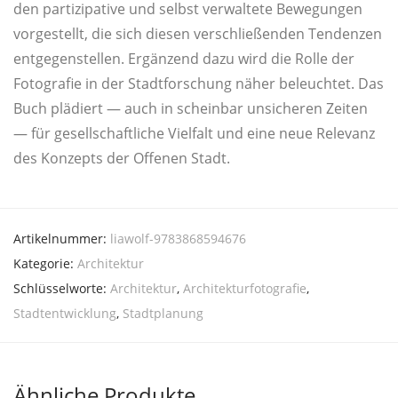
den par­ti­zi­pa­ti­ve und selbst ver­wal­te­te Bewe­gun­gen
vor­ge­stellt, die sich die­sen ver­schlie­ßen­den Ten­den­zen
ent­ge­gen­stel­len. Ergän­zend dazu wird die Rol­le der
Foto­gra­fie in der Stadt­for­schung näher beleuch­tet. Das
Buch plä­diert — auch in schein­bar unsi­che­ren Zei­ten
— für gesell­schaft­li­che Viel­falt und eine neue Rele­vanz
des Kon­zepts der Offe­nen Stadt.
Artikelnummer:
liawolf-9783868594676
Kategorie:
Architektur
Schlüsselworte:
Architektur
,
Architekturfotografie
,
Stadtentwicklung
,
Stadtplanung
Ähnliche Produkte