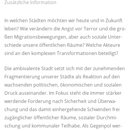
Zusätzliche Information
In wel­chen Städ­ten möch­ten wir heu­te und in Zukunft
leben? Wie ver­än­dern die Angst vor Ter­ror und die gro­
ßen Migra­ti­ons­be­we­gun­gen, aber auch sozia­le Unter­
schie­de unse­re öffent­li­chen Räu­me? Wel­che Akteu­re
sind an den kom­ple­xen Trans­for­ma­tio­nen beteiligt?
Die ambi­va­len­te Stadt setzt sich mit der zuneh­men­den
Frag­men­tie­rung unse­rer Städ­te als Reak­ti­on auf den
wach­sen­den poli­ti­schen, öko­no­mi­schen und sozia­len
Druck aus­ein­an­der. Im Fokus steht die immer stär­ker
wer­den­de For­de­rung nach Sicher­heit und Über­wa­
chung und das damit ein­her­ge­hen­de Schwin­den frei
zugäng­li­cher öffent­li­cher Räu­me, sozia­ler Durch­mi­
schung und kom­mu­na­ler Teil­ha­be. Als Gegen­pol wer­