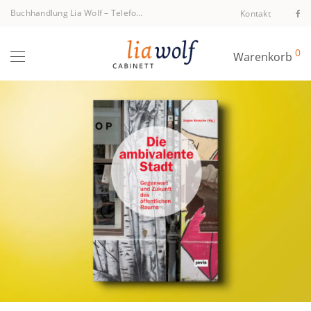
Buchhandlung Lia Wolf
–
Telefon +43 1 512 40 94
Kontakt
0
Warenkorb