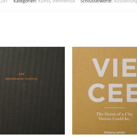
2241
Kategorien:
Kunst
,
Viennensia
Schlüsselworte:
Ausstellun