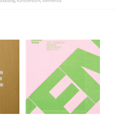
gskatalog
,
Künstlerbuch
,
Viennensia