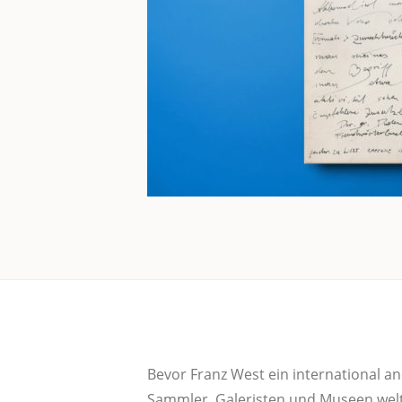
Bevor Franz West ein inter­na­tio­nal 
Samm­ler, Gale­ris­ten und Muse­en welt­we