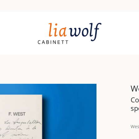
W
Co
sp
Wes