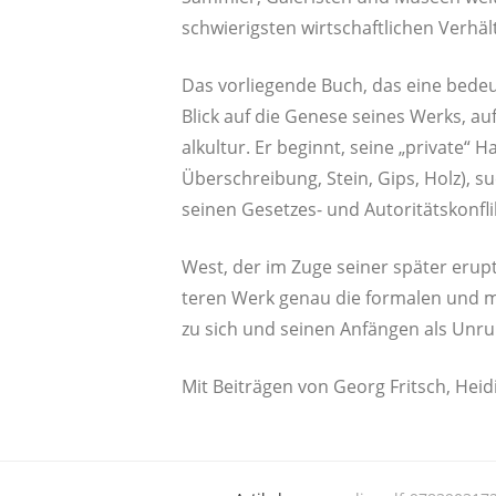
schwie­rigs­ten wirt­schaft­li­chen Ver­
Das vor­lie­gen­de Buch, das eine bedeu­
Blick auf die Gene­se sei­nes Werks, auf 
al­kul­tur. Er beginnt, sei­ne „pri­va­te“ 
Über­schrei­bung, Stein, Gips, Holz), su
sei­nen Geset­zes- und Auto­ri­täts­kon­
West, der im Zuge sei­ner spä­ter erup­tiv
te­ren Werk genau die for­ma­len und mo
zu sich und sei­nen Anfän­gen als Unru­
Mit Bei­trä­gen von Georg Fritsch, Hei­