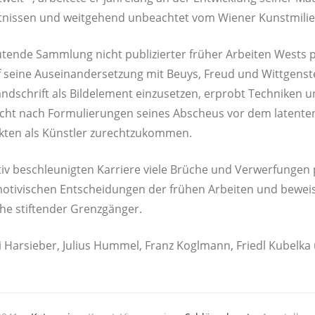
hält­nis­sen und weit­ge­hend unbe­ach­tet vom Wie­ner Kunst­mi­
ten­de Samm­lung nicht publi­zier­ter frü­her Arbei­ten Wests pr
sei­ne Aus­ein­an­der­set­zung mit Beuys, Freud und Witt­gen­stei
Hand­schrift als Bild­ele­ment ein­zu­set­zen, erprobt Tech­ni­ken un
cht nach For­mu­lie­run­gen sei­nes Abscheus vor dem laten­ten 
flik­ten als Künst­ler zurechtzukommen.
 beschleu­nig­ten Kar­rie­re vie­le Brü­che und Ver­wer­fun­gen pro
ti­vi­schen Ent­schei­dun­gen der frü­hen Arbei­ten und beweis
he stif­ten­der Grenzgänger.
di Har­sie­ber, Juli­us Hum­mel, Franz Kogl­mann, Friedl Kubel­