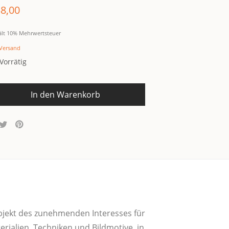
8,00
ält 10% Mehrwertsteuer
Versand
Vorrätig
In den Warenkorb
jekt des zuneh­men­den Inter­es­ses für
ia­li­en, Tech­ni­ken und Bild­mo­ti­ve, in