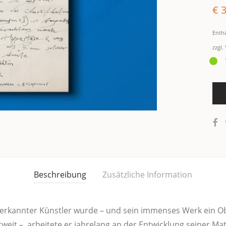
€
3
Enth
zzgl.
Beschreibung
Zusätzliche Information
aner­kann­ter Künst­ler wur­de – und sein immenses Werk ein Ob
it –, arbei­te­te er jah­re­lang an der Ent­wick­lung sei­ner Mate­r