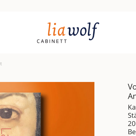
t
Vo
An
Ka
St
20
Be