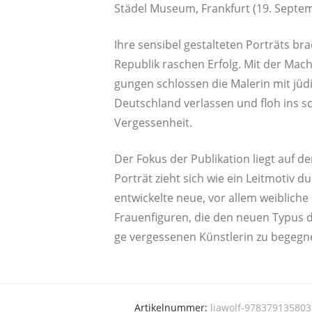
Stä­del Muse­um, Frank­furt (19. Sep­t
Ihre sen­si­bel gestal­te­ten Por­träts br
Repu­blik raschen Erfolg. Mit der Macht­e
gun­gen schlos­sen die Male­rin mit jüd
Deutsch­land ver­las­sen und floh ins sch
Vergessenheit.
Der Fokus der Publi­ka­ti­on liegt auf d
Por­trät zieht sich wie ein Leit­mo­tiv d
ent­wi­ckel­te neue, vor allem weib­li­che 
Frau­en­fi­gu­ren, die den neu­en Typus 
ge ver­ges­se­nen Künst­le­rin zu begegn
Artikelnummer:
liawolf-978379135803