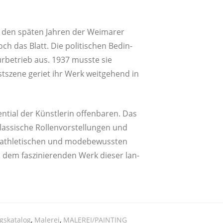
den spä­ten Jah­ren der Wei­ma­rer
doch das Blatt. Die poli­ti­schen Bedin­
r­be­trieb aus. 1937 muss­te sie
st­sze­ne geriet ihr Werk weit­ge­hend in
ti­al der Künst­le­rin offen­ba­ren. Das
s­si­sche Rol­len­vor­stel­lun­gen und
en, ath­le­ti­schen und mode­be­wuss­ten
 dem fas­zi­nie­ren­den Werk die­ser lan­
gskatalog
,
Malerei
,
MALEREI/PAINTING