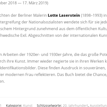
em­ber 2018 — 17. März 2019)
ach­ten der Ber­li­ner Male­rin
Lot­te Laser­stein
(1898–1993) in 
r­grei­fung der Natio­nal­so­zia­lis­ten wen­de­te sich für sie je
i­schem Hin­ter­grund zuneh­mend aus dem öffent­li­chen Kul­tu
we­di­sche Exil. Abge­schnit­ten von der inter­na­tio­na­len Kun
en Arbei­ten der 1920er- und 1930er-Jah­re, die das gro­ße Poten­
urch ihre Kunst. Immer wie­der negier­te sie in ihren Wer­ken kla
Iden­ti­fi­ka­ti­ons­bil­der. Die­se fin­den Aus­druck in sou­ve­rä­n
der moder­nen Frau reflek­tie­ren. Das Buch bie­tet die Chan­ce,
en.
1
Kategorie:
Kunst
Schlüsselworte:
20. Jahrhundert
,
Ausstellun