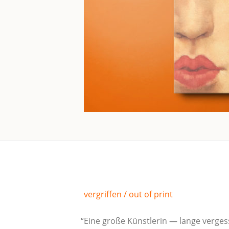
ver­grif­fen / out of print
“
Eine gro­ße Künst­le­rin — lan­ge verge