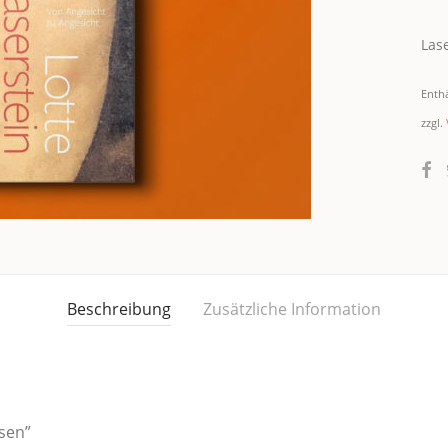
Lase
Enth
zzgl.
Beschreibung
Zusätzliche Information
ssen”