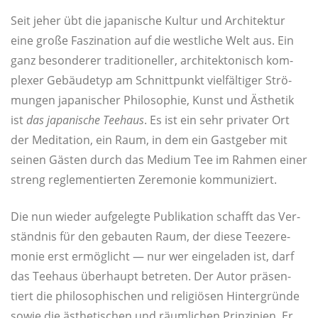
Seit jeher übt die japa­ni­sche Kul­tur und Archi­tek­tur
eine gro­ße Fas­zi­na­ti­on auf die west­li­che Welt aus. Ein
ganz beson­de­rer tra­di­tio­nel­ler, archi­tek­to­nisch kom­
ple­xer Gebäu­de­typ am Schnitt­punkt viel­fäl­ti­ger Strö­
mun­gen japa­ni­scher Phi­lo­so­phie, Kunst und Ästhe­tik
ist
das japa­ni­sche Tee­haus
. Es ist ein sehr pri­va­ter Ort
der Medi­ta­ti­on, ein Raum, in dem ein Gast­ge­ber mit
sei­nen Gäs­ten durch das Medi­um Tee im Rah­men einer
streng regle­men­tier­ten Zere­mo­nie kommuniziert.
Die nun wie­der auf­ge­leg­te Publi­ka­ti­on schafft das Ver­
ständ­nis für den gebau­ten Raum, der die­se Tee­ze­re­
mo­nie erst ermög­licht — nur wer ein­ge­la­den ist, darf
das Tee­haus über­haupt betre­ten. Der Autor prä­sen­
tiert die phi­lo­so­phi­schen und reli­giö­sen Hin­ter­grün­de
sowie die ästhe­ti­schen und räum­li­chen Prin­zi­pi­en. Er