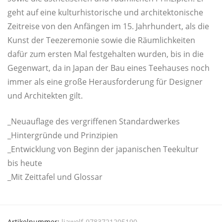
geht auf eine kul­tur­his­to­ri­sche und archi­tek­to­ni­sche
Zeit­rei­se von den Anfän­gen im 15. Jahr­hun­dert, als die
Kunst der Tee­ze­re­mo­nie sowie die Räum­lich­kei­ten
dafür zum ers­ten Mal fest­ge­hal­ten wur­den, bis in die
Gegen­wart, da in Japan der Bau eines Tee­hau­ses noch
immer als eine gro­ße Her­aus­for­de­rung für Desi­gner
und Archi­tek­ten gilt.
_Neuauflage des ver­grif­fe­nen Standardwerkes
_Hintergründe und Prinzipien
_Entwicklung von Beginn der japa­ni­schen Tee­kul­tur
bis heute
_Mit Zeit­ta­fel und Glossar
Artikelnummer:
liawolf-9783721205190