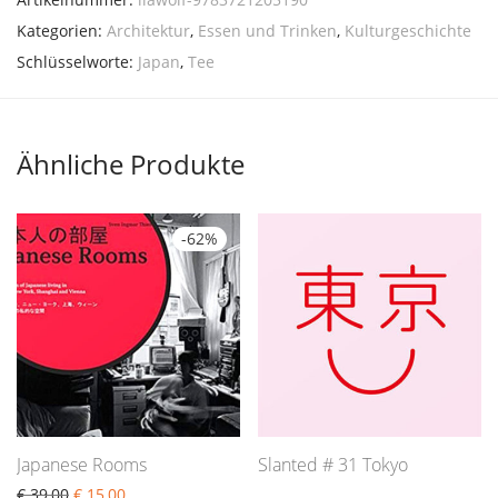
Kategorien:
Architektur
,
Essen und Trinken
,
Kulturgeschichte
Schlüsselworte:
Japan
,
Tee
Ähnliche Produkte
-
62
%
Japanese Rooms
Slanted # 31 Tokyo
€
39,00
€
15,00