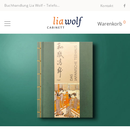
Buchhandlung Lia Wolf
–
Telefon +43 1 512 40 94
Kontakt
0
Warenkorb