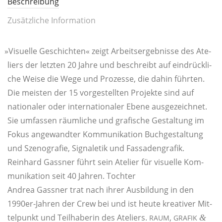
Beschreibung
Zusätzliche Information
»
Visu­el­le Geschich­ten« zeigt Arbeits­er­geb­nis­se des Ate­
liers der letz­ten 20 Jah­re und beschreibt auf ein­drück­li­
che Wei­se die Wege und Pro­zes­se, die dahin führ­ten.
Die meis­ten der 15 vor­ge­stell­ten Pro­jek­te sind auf
natio­na­ler oder inter­na­tio­na­ler Ebe­ne aus­ge­zeich­net.
Sie umfas­sen räum­li­che und gra­fi­sche Gestal­tung im
Fokus ange­wand­ter Kom­mu­ni­ka­ti­on Buch­ge­stal­tung
und Szen­o­gra­fie, Signa­l­e­tik und Fassadengrafik.
Rein­hard Gas­s­ner führt sein Ate­lier für visu­el­le Kom­
mu­ni­ka­ti­on seit 40 Jah­ren. Tochter
Andrea Gas­s­ner trat nach ihrer Aus­bil­dung in den
1990er-Jah­ren der Crew bei und ist heu­te krea­ti­ver Mit­
tel­punkt und Teil­ha­be­rin des Ate­liers.
,
&
RAUM
GRAFIK