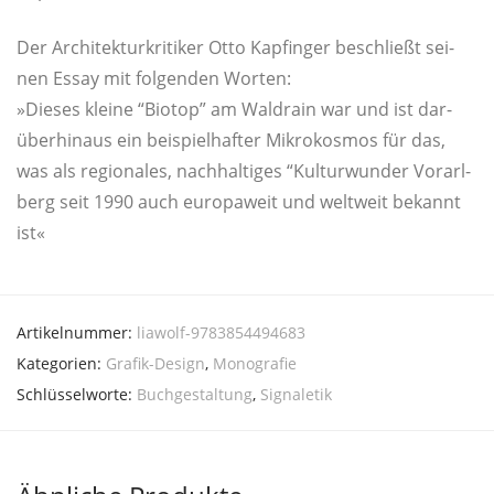
Der Archi­tek­tur­kri­ti­ker Otto Kap­fin­ger beschließt sei­
nen Essay mit fol­gen­den Worten:
»Die­ses klei­ne “Bio­top” am Wald­rain war und ist dar­
über­hin­aus ein bei­spiel­haf­ter Mikro­kos­mos für das,
was als regio­na­les, nach­hal­ti­ges “Kul­tur­wun­der Vor­arl­
berg seit 1990 auch euro­pa­weit und welt­weit bekannt
ist«
Artikelnummer:
liawolf-9783854494683
Kategorien:
Grafik-Design
,
Monografie
Schlüsselworte:
Buchgestaltung
,
Signaletik