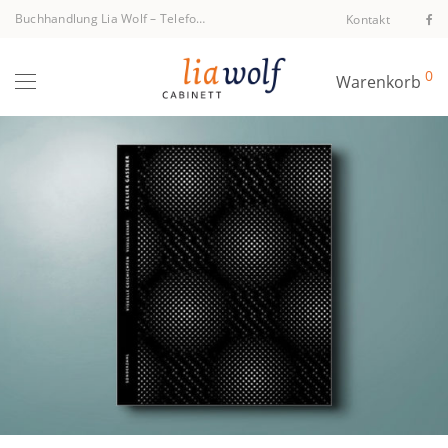
Buchhandlung Lia Wolf
–
Telefon +43 1 512 40 94
Kontakt
0
Warenkorb