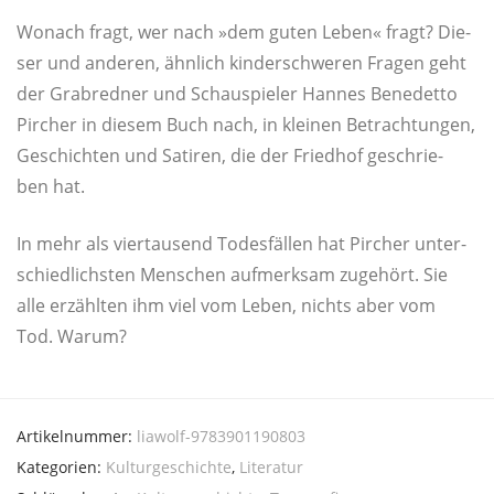
Wonach fragt, wer nach »dem guten Leben« fragt? Die­
ser und ande­ren, ähn­lich kin­der­schwe­ren Fra­gen geht
der Grab­red­ner und Schau­spie­ler Han­nes Bene­det­to
Pir­cher in die­sem Buch nach, in klei­nen Betrach­tun­gen,
Geschich­ten und Sati­ren, die der Fried­hof geschrie­
ben hat.
In mehr als vier­tau­send Todes­fäl­len hat Pir­cher unter­
schied­lichs­ten Men­schen auf­merk­sam zuge­hört. Sie
alle erzähl­ten ihm viel vom Leben, nichts aber vom
Tod. Warum?
Artikelnummer:
liawolf-9783901190803
Kategorien:
Kulturgeschichte
,
Literatur