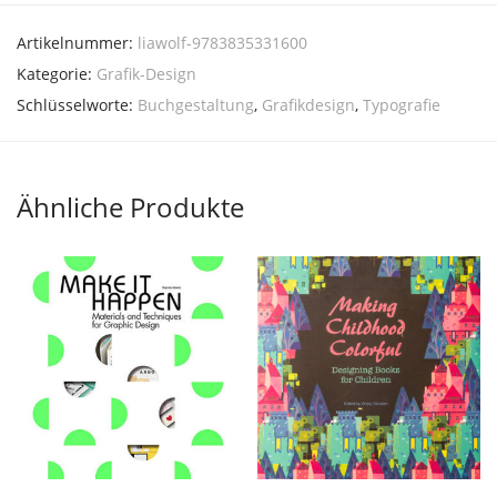
Artikelnummer:
liawolf-9783835331600
Kategorie:
Grafik-Design
Schlüsselworte:
Buchgestaltung
,
Grafikdesign
,
Typografie
Ähnliche Produkte