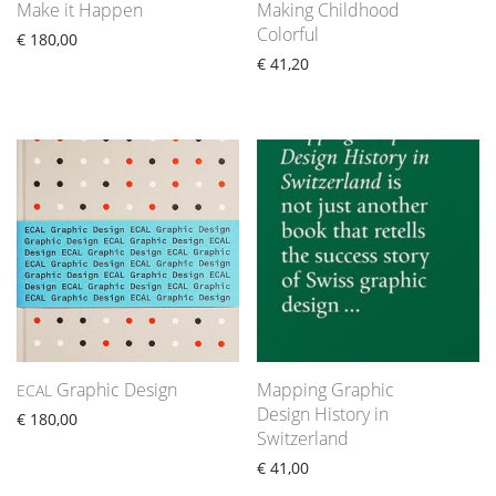
Make it Happen
Making Childhood
Colorful
€
180,00
€
41,20
Graphic Design
Mapping Graphic
ECAL
Design History in
€
180,00
Switzerland
€
41,00