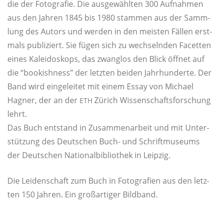
die der Foto­gra­fie. Die aus­ge­wähl­ten 300 Auf­nah­men
aus den Jah­ren 1845 bis 1980 stam­men aus der Samm­
lung des Autors und wer­den in den meis­ten Fäl­len erst­
mals publi­ziert. Sie fügen sich zu wech­seln­den Facet­ten
eines Kalei­do­skops, das zwang­los den Blick öff­net auf
die “boo­kish­ness” der letz­ten bei­den Jahr­hun­der­te. Der
Band wird ein­ge­lei­tet mit einem Essay von Micha­el
Hagner, der an der
Zürich Wis­sen­schafts­for­schung
ETH
lehrt.
Das Buch ent­stand in Zusam­men­ar­beit und mit Unter­
stüt­zung des Deut­schen Buch- und Schrift­mu­se­ums
der Deut­schen Natio­nal­bi­blio­thek in Leipzig.
Die Lei­den­schaft zum Buch in Foto­gra­fien aus den letz­
ten 150 Jah­ren. Ein groß­ar­ti­ger Bildband.