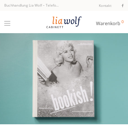
Buchhandlung Lia Wolf
–
Telefon +43 1 512 40 94
Kontakt
0
Warenkorb