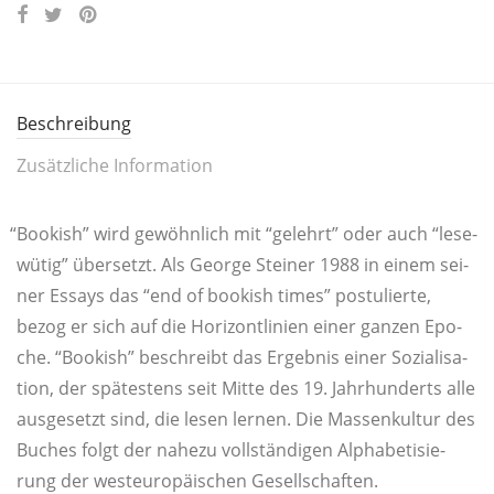
Beschreibung
Zusätzliche Information
“
Boo­kish” wird gewöhn­lich mit “gelehrt” oder auch “lese­
wü­tig” über­setzt. Als Geor­ge Stei­ner 1988 in einem sei­
ner Essays das “end of boo­kish times” pos­tu­lier­te,
bezog er sich auf die Hori­zont­li­ni­en einer gan­zen Epo­
che. “Boo­kish” beschreibt das Ergeb­nis einer Sozia­li­sa­
ti­on, der spä­tes­tens seit Mit­te des 19. Jahr­hun­derts alle
aus­ge­setzt sind, die lesen ler­nen. Die Mas­sen­kul­tur des
Buches folgt der nahe­zu voll­stän­di­gen Alpha­be­ti­sie­
rung der west­eu­ro­päi­schen Gesellschaften.