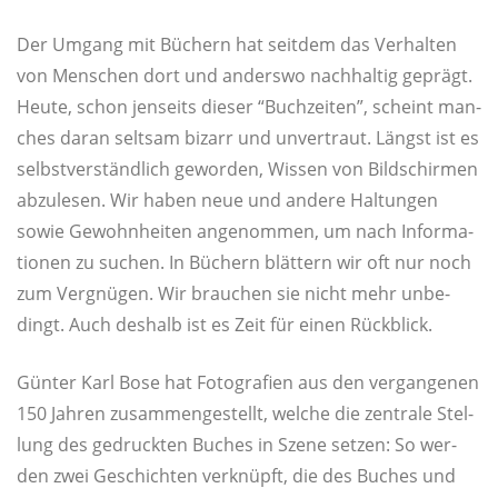
Der Umgang mit Büchern hat seit­dem das Ver­hal­ten
von Men­schen dort und anders­wo nach­hal­tig geprägt.
Heu­te, schon jen­seits die­ser “Buch­zei­ten”, scheint man­
ches dar­an selt­sam bizarr und unver­traut. Längst ist es
selbst­ver­ständ­lich gewor­den, Wis­sen von Bild­schir­men
abzu­le­sen. Wir haben neue und ande­re Hal­tun­gen
sowie Gewohn­hei­ten ange­nom­men, um nach Infor­ma­
tio­nen zu suchen. In Büchern blät­tern wir oft nur noch
zum Ver­gnü­gen. Wir brau­chen sie nicht mehr unbe­
dingt. Auch des­halb ist es Zeit für einen Rückblick.
Gün­ter Karl Bose hat Foto­gra­fien aus den ver­gan­ge­nen
150 Jah­ren zusam­men­ge­stellt, wel­che die zen­tra­le Stel­
lung des gedruck­ten Buches in Sze­ne set­zen: So wer­
den zwei Geschich­ten ver­knüpft, die des Buches und