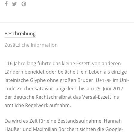
Beschreibung
Zusätzliche Information
116 Jah­re lang führ­te das klei­ne Eszett, von ande­ren
Län­dern benei­det oder belä­chelt, ein Leben als ein­zi­ge
latei­ni­sche Gly­phe ohne gro­ßen Bru­der. U+
im Uni­
1E9E
code-Zei­chen­satz war lan­ge leer, bis am 29. Juni 2017
der deut­sche Recht­schreib­rat das Ver­sal-Eszett ins
amt­li­che Regel­werk aufnahm.
Da wird es Zeit für eine Bestands­auf­nah­me: Han­nah
Häu­ßer und Maxi­mi­li­an Bor­chert sich­ten die Goog­le-