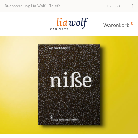
Buchhandlung Lia Wolf
–
Telefon +43 1 512 40 94
Kontakt
0
Warenkorb