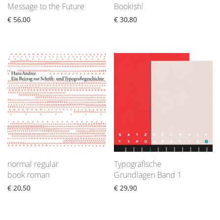
Message to the Future
Bookish!
€
56,00
€
30,80
normal regular
Typografische
book roman
Grundlagen Band 1
€
20,50
€
29,90