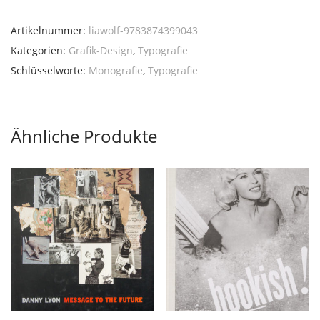
Artikelnummer:
liawolf-9783874399043
Kategorien:
Grafik-Design
,
Typografie
Schlüsselworte:
Monografie
,
Typografie
Ähnliche Produkte