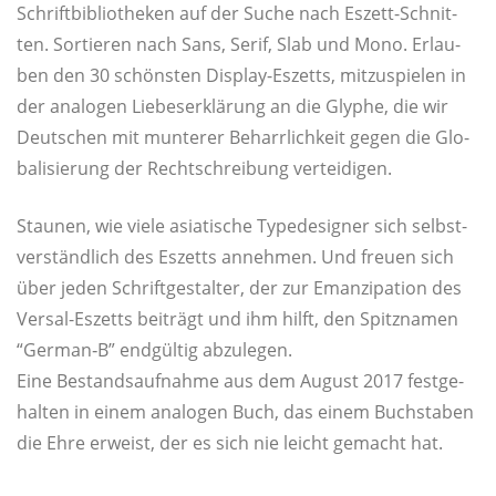
Schrift­bi­blio­the­ken auf der Suche nach Eszett-Schnit­
ten. Sor­tie­ren nach Sans, Serif, Slab und Mono. Erlau­
ben den 30 schöns­ten Dis­play-Eszetts, mit­zu­spie­len in
der ana­lo­gen Lie­bes­er­klä­rung an die Gly­phe, die wir
Deut­schen mit mun­te­rer Beharr­lich­keit gegen die Glo­
ba­li­sie­rung der Recht­schrei­bung verteidigen.
Stau­nen, wie vie­le asia­ti­sche Typede­si­gner sich selbst­
ver­ständ­lich des Eszetts anneh­men. Und freu­en sich
über jeden Schrift­ge­stal­ter, der zur Eman­zi­pa­ti­on des
Ver­sal-Eszetts bei­trägt und ihm hilft, den Spitz­na­men
“German‑B” end­gül­tig abzulegen.
Eine Bestands­auf­nah­me aus dem August 2017 fest­ge­
hal­ten in einem ana­lo­gen Buch, das einem Buch­sta­ben
die Ehre erweist, der es sich nie leicht gemacht hat.