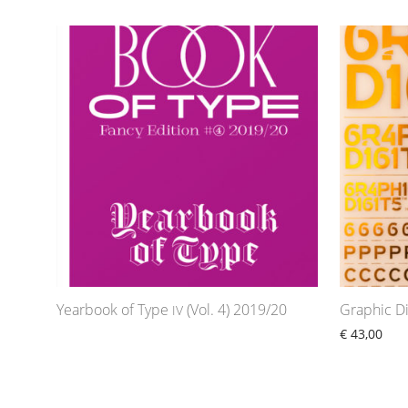
Yearbook of Type
(Vol. 4) 2019/20
Graphic Di
IV
€
43,00