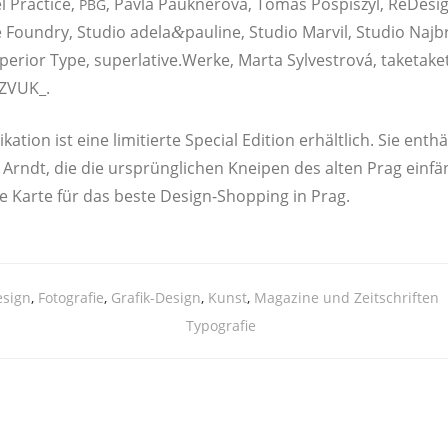
el Prac­ti­ce,
, Pav­la Pau­kner­ová, Tomáš Pos­pis­zyl, ReDe­si
PBG
Found­ry, Stu­dio adela
pauline, Stu­dio Mar­vil, Stu­dio Naj­
&
pe­ri­or Type, superlative.Werke, Mar­ta Syl­vestro­vá, taketa­k
 _ZVUK_.
a­ti­on ist eine limi­tier­te Spe­cial Edi­ti­on erhält­lich. Sie ent
Arndt, die die ursprüng­li­chen Knei­pen des alten Prag ein­f
e Kar­te für das bes­te Design-Shop­ping in Prag.
esign
,
Fotografie
,
Grafik-Design
,
Kunst
,
Magazine und Zeitschriften
Typografie