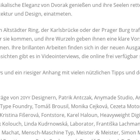
i­ka­li­sche Ele­ganz von Dvor­ak genie­ßen und ihre See­len re
­tek­tur und Design, einatmeten.
lt­städ­ter Ring, der Karls­brü­cke oder der Pra­ger Burg traf 
r sie kom­men, und ihre Wur­zeln geben ihnen eine kla­re Vor
en. Ihre bril­lan­ten Arbei­ten fin­den sich in der neu­en Aus­ga
ich­ten gibt es in Video­in­ter­views, die online frei ver­füg­b
says und ein rie­si­ger Anhang mit vie­len nütz­li­chen Tipps und 
trä­ge von
Desi­gnern, Patrik Ant­c­zak, Any­ma­de Stu­dio, A
20YY
a­se Type Found­ry, Tomáš Brou­sil, Moni­ka Cej­ko­vá, Ceze­ta Moto
Kris­ti­na Fišer­ová, Fonts­to­re, Karel Haloun, Hea­vy­weight Digi
mek Kolouch, Lin­da Kudrnow­ská, Labo­ra­tor, Fran­tiš­ka Lach­ma
 Machat, Mensch-Maschi­ne Typ, Meis­ter
Meis­ter, Simon Ma
&