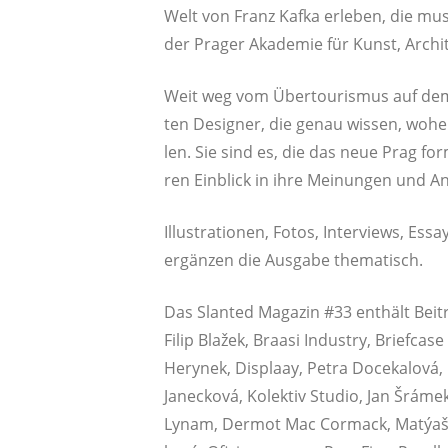
Welt von Franz Kaf­ka erle­ben, die mus
der Pra­ger Aka­de­mie für Kunst, Archi
Weit weg vom Über­tou­ris­mus auf dem A
ten Desi­gner, die genau wis­sen, wohe
len. Sie sind es, die das neue Prag for­m
ren Ein­blick in ihre Mei­nun­gen und Ans
Illus­tra­tio­nen, Fotos, Inter­views, Es
ergän­zen die Aus­ga­be thematisch.
Das Slan­ted Maga­zin #33 ent­hält Bei­
Filip Blažek, Bra­a­si Indus­try, Brief­c
Hery­nek, Dis­plaay, Petra Doce­kal­o­vá, 
Jan­eck­ová, Kolek­tiv Stu­dio, Jan Šrá­
Lynam, Der­mot Mac Cor­mack, Matýaš