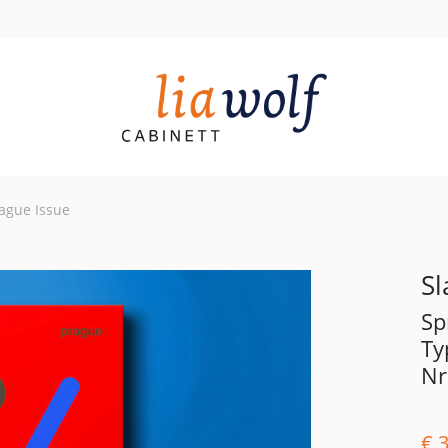
ague Issue
Sl
Sp
Ty
Nr
€
3