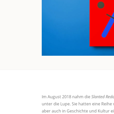
Im August 2018 nahm die
Slan­ted Redak
unter die Lupe. Sie hat­ten eine Rei­he 
aber auch in Geschich­te und Kul­tur ein