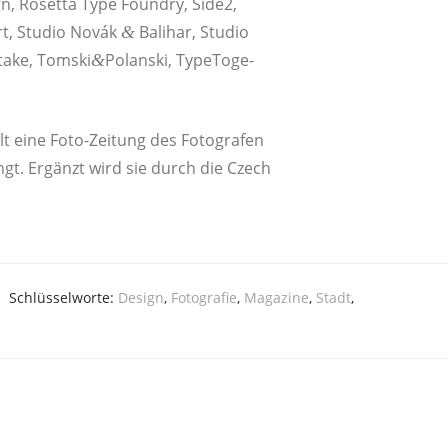
gn, Roset­ta Type Found­ry, Side2,
brt, Stu­dio Novák
Balihar, Stu­dio
&
eta­ke, Tomski
Polanski, Type­Tog­e­
&
­hält eine Foto-Zei­tung des Foto­gra­fen
ängt. Ergänzt wird sie durch die Czech
Schlüsselworte:
Design
,
Fotografie
,
Magazine
,
Stadt
,