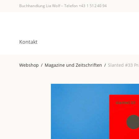
Buchhandlung Lia Wolf
–
Telefon +43 1 512 40 94
Kontakt
Webshop
/
Magazine und Zeitschriften
/
Slanted #33 Pr