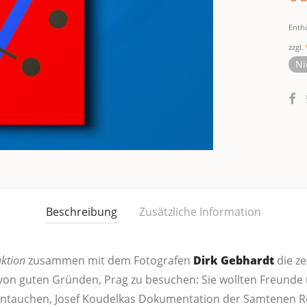
Enth
zzgl.
Ni
Beschreibung
Zusätzliche Information
­ti­on
zusam­men mit dem Foto­gra­fen
Dirk Geb­hardt
die ze
von guten Grün­den, Prag zu besu­chen: Sie woll­ten Freun­de un
­tau­chen, Josef Kou­del­kas Doku­men­ta­ti­on der Sam­te­nen Rev