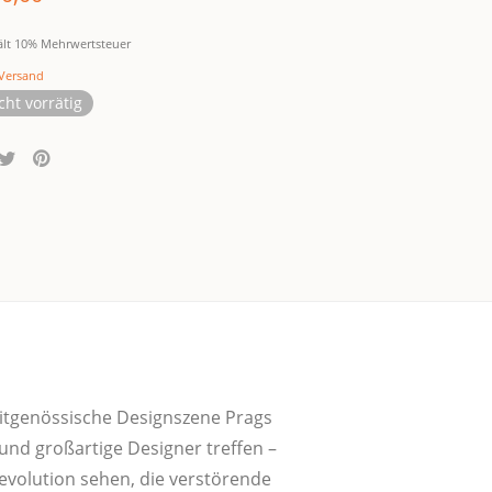
ält 10% Mehrwertsteuer
Versand
cht vorrätig
it­ge­nös­si­sche Design­sze­ne Prags
d groß­ar­ti­ge Desi­gner tref­fen –
o­lu­ti­on sehen, die ver­stö­ren­de