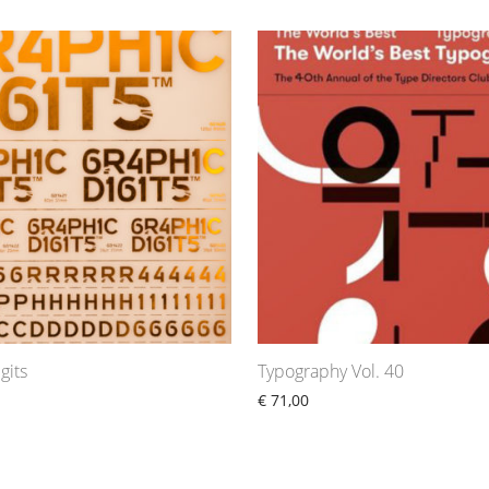
gits
Typography Vol. 40
€
71,00