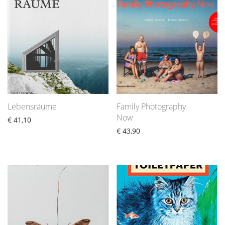
Lebensräume
Family Photography
Now
€
41,10
€
43,90