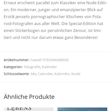
Erneut erscheint par­al­lel zum Klas­si­ker eine Nude-Edi­ti­
on. Ein moder­ner, jun­ger und eman­zi­pier­ter Blick auf
Ero­tik jen­seits por­no­gra­phi­scher Kli­schees von Pola­
roid-Foto­gra­fen aus aller Welt. Die Spe­cial-Edi­ti­on hat
einen Sti­cker­bo­gen zur per­sön­li­chen Zen­sur, ist limi­
tiert und nicht nur dar­um etwas ganz Besonderes!
Artikelnummer:
liawolf-9783946688600
Kategorien:
Fotografie
,
Kalender
Schlüsselworte:
Akt
,
Calendar
,
Kalender
,
Nude
Ähnliche Produkte