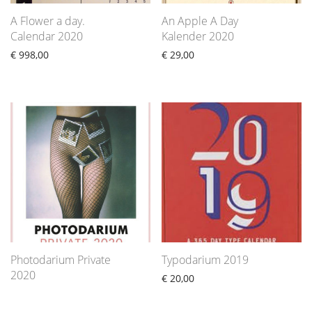
A Flower a day.
An Apple A Day
Calendar 2020
Kalender 2020
€
998,00
€
29,00
Photodarium Private
Typodarium 2019
2020
€
20,00