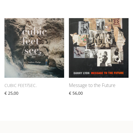
/
.
Message to the Future
CUBIC
FEET
SEC
€
25,00
€
56,00