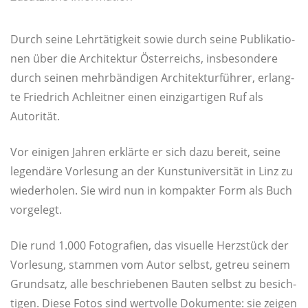
Durch sei­ne Lehr­tä­tig­keit sowie durch sei­ne Publi­ka­tio­
nen über die Archi­tek­tur Öster­reichs, ins­be­son­de­re
durch sei­nen mehr­bän­di­gen Archi­tek­tur­füh­rer, erlang­
te Fried­rich Ach­leit­ner einen ein­zig­ar­ti­gen Ruf als
Autorität.
Vor eini­gen Jah­ren erklär­te er sich dazu bereit, sei­ne
legen­dä­re Vor­le­sung an der Kunst­uni­ver­si­tät in Linz zu
wie­der­ho­len. Sie wird nun in kom­pak­ter Form als Buch
vorgelegt.
Die rund 1.000 Foto­gra­fien, das visu­el­le Herz­stück der
Vor­le­sung, stam­men vom Autor selbst, getreu sei­nem
Grund­satz, alle beschrie­be­nen Bau­ten selbst zu besich­
ti­gen. Die­se Fotos sind wert­vol­le Doku­men­te: sie zei­gen