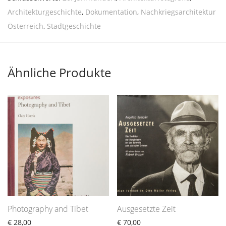
Architekturgeschichte
,
Dokumentation
,
Nachkriegsarchitektur
Österreich
,
Stadtgeschichte
Ähnliche Produkte
Photography and Tibet
Ausgesetzte Zeit
€
28,00
€
70,00