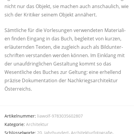
nicht nur das Objekt, sie machen auch anschau­lich, wie
sich der Kri­ti­ker sei­nem Objekt annähert.
Sämt­li­che für die Vor­le­sun­gen ver­wen­de­ten Mate­ria­li­
en fin­den Ein­gang in das Buch, beglei­tet von kur­zen,
erläu­tern­den Tex­ten, die zugleich auch als Bild­un­ter­
schrif­ten ver­stan­den wer­den kön­nen. Im Ein­klang mit
der unauf­dring­li­chen Gestal­tung kommt so das
Wesent­li­che des Buches zur Gel­tung: eine erhel­lend
prä­zi­se Doku­men­ta­ti­on der Nach­kriegs­ar­chi­tek­tur
Österreichs.
Artikelnummer:
liawolf-9783035602807
Kategorie:
Architektur
Schlüsselworte:
20. Jahrhundert
,
Architekturfotografie
,