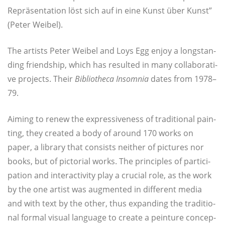
Reprä­sen­ta­ti­on löst sich auf in eine Kunst über Kunst”
(Peter Weibel).
The artists Peter Wei­bel and Loys Egg enjoy a long­stan­
ding friendship, which has resul­ted in many col­la­bo­ra­ti­
ve pro­jects. Their
Biblio­the­ca Insom­nia
dates from 1978–
79.
Aiming to renew the expres­si­ve­ness of tra­di­tio­nal pain­
ting, they crea­ted a body of around 170 works on
paper, a libra­ry that con­sists neit­her of pic­tures nor
books, but of pic­to­ri­al works. The princi­ples of par­ti­ci­
pa­ti­on and inter­ac­ti­vi­ty play a cru­cial role, as the work
by the one artist was aug­men­ted in dif­fe­rent media
and with text by the other, thus expan­ding the tra­di­tio­
nal for­mal visu­al lan­guage to crea­te a pein­ture con­cep­