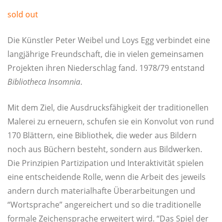
sold out
Die Künst­ler Peter Wei­bel und Loys Egg ver­bin­det eine
lang­jäh­ri­ge Freund­schaft, die in vie­len gemein­sa­men
Pro­jek­ten ihren Nie­der­schlag fand. 1978/79 ent­stand
Biblio­the­ca Insom­nia
.
Mit dem Ziel, die Aus­drucks­fä­hig­keit der tra­di­tio­nel­len
Male­rei zu erneu­ern, schu­fen sie ein Kon­vo­lut von rund
170 Blät­tern, eine Biblio­thek, die weder aus Bil­dern
noch aus Büchern besteht, son­dern aus Bild­wer­ken.
Die Prin­zi­pi­en Par­ti­zi­pa­ti­on und Inter­ak­ti­vi­tät spie­len
eine ent­schei­den­de Rol­le, wenn die Arbeit des jeweils
andern durch mate­ri­al­haf­te Über­ar­bei­tun­gen und
“Wort­spra­che” ange­rei­chert und so die tra­di­tio­nel­le
for­ma­le Zei­chen­spra­che erwei­tert wird. “Das Spiel der