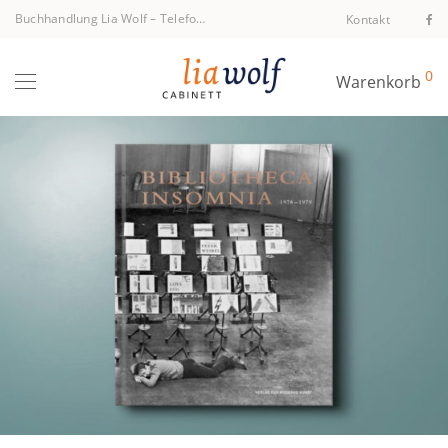
Buchhandlung Lia Wolf
–
Telefon +43 1 512 40 94
Kontakt
0
Warenkorb