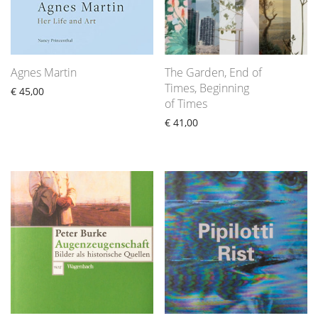
Agnes Martin
The Garden, End of
Times, Beginning
€
45,00
of Times
€
41,00