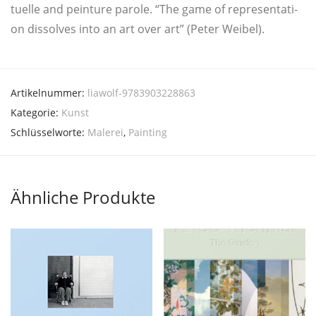
tu­el­le and pein­ture paro­le. “The game of repre­sen­ta­ti­
on dis­sol­ves into an art over art” (Peter Weibel).
Artikelnummer:
liawolf-9783903228863
Kategorie:
Kunst
Schlüsselworte:
Malerei
,
Painting
Ähnliche Produkte