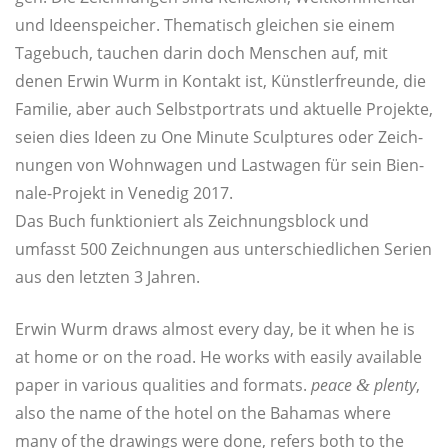
und Ideen­spei­cher. The­ma­tisch glei­chen sie einem
Tage­buch, tau­chen dar­in doch Men­schen auf, mit
denen Erwin Wurm in Kon­takt ist, Künst­ler­freun­de, die
Fami­lie, aber auch Selbst­por­trats und aktu­el­le Pro­jek­te,
sei­en dies Ideen zu One Minu­te Sculp­tures oder Zeich­
nun­gen von Wohn­wa­gen und Last­wa­gen für sein Bien­
na­le-Pro­jekt in Vene­dig 2017.
Das Buch funk­tio­niert als Zeich­nungs­block und
umfasst 500 Zeich­nun­gen aus unter­schied­li­chen Seri­en
aus den letz­ten 3 Jahren.
Erwin Wurm draws almost every day, be it when he is
at home or on the road. He works with easi­ly avail­ab­le
paper in various qua­li­ties and for­mats.
peace
ple­nty
,
&
also the name of the hotel on the Baha­mas whe­re
many of the drawings were done, refers both to the