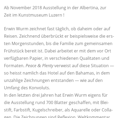
Ab Novem­ber 2018 Aus­stel­lung in der Alber­ti­na, zur
Zeit im Kunst­mu­se­um Luzern !
Erwin Wurm zeich­net fast täg­lich, ob daheim oder auf
Rei­sen. Zeich­nend über­brückt er bei­spiels­wei­se die ers­
ten Mor­gen­stun­den, bis die Fami­lie zum gemein­sa­men
Früh­stück bereit ist. Dabei arbei­tet er mit dem vor Ort
ver­füg­ba­ren Papier, in ver­schie­de­nen Qua­li­ta­ten und
For­ma­ten.
Peace
Ple­nty
ver­weist auf die­se Situa­ti­on —
&
so heisst nam­lich das Hotel auf den Baha­mas, in dem
unzah­li­ge Zeich­nun­gen ent­stan­den — wie auf den
Umfang des Konvoluts.
In den letz­ten drei Jah­ren hat Erwin Wurm eigens für
die Aus­stel­lung rund 700 Blat­ter geschaf­fen, mit Blei­
stift, Farb­stift, Kugel­schrei­ber, als Aqua­rel­le oder Col­la­
gen. Die Zeich­nun­gen sind Refle­xi­on, Welt­kom­men­tar