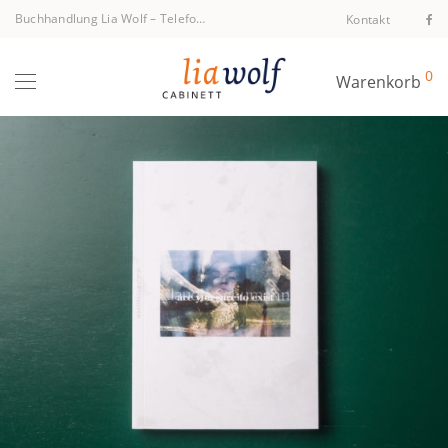
Buchhandlung Lia Wolf
–
Telefon +43 1 512 40 94
Kontakt
0
Warenkorb