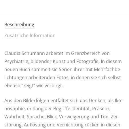
Beschreibung
Zusätzliche Information
Clau­dia Schu­mann arbei­tet im Grenz­be­reich von
Psych­ia­trie, bil­den­der Kunst und Foto­gra­fie. In die­sem
neu­en Buch sam­melt sie Seri­en ihrer mit Mehr­fach­be­
lich­tun­gen arbei­ten­den Fotos, in denen sie sich selbst
eben­so “zeigt” wie verbirgt.
Aus den Bil­der­fol­gen ent­fal­tet sich das Den­ken, als Iko­
no­so­phie, ent­lang der Begrif­fe Iden­ti­tät, Prä­senz,
Wahr­heit, Spra­che, Blick, Ver­wei­ge­rung und Tod. Zer­
stö­rung, Auf­lö­sung und Ver­nich­tung rücken in die­sen