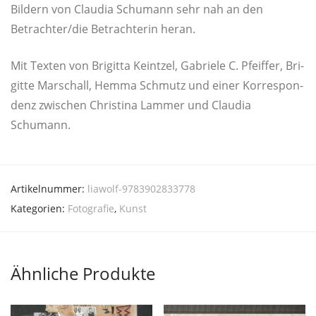
Bil­dern von Clau­dia Schu­mann sehr nah an den
Betrachter/die Betrach­te­rin heran.
Mit Tex­ten von Bri­git­ta Keint­zel, Gabrie­le C. Pfeif­fer, Bri­
git­te Mar­schall, Hem­ma Schmutz und einer Kor­re­spon­
denz zwi­schen Chris­ti­na Lam­mer und Clau­dia
Schumann.
Artikelnummer:
liawolf-9783902833778
Kategorien:
Fotografie
,
Kunst
Ähnliche Produkte