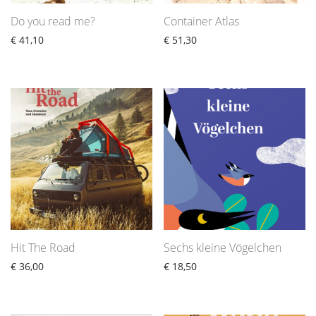
Do you read me?
Container Atlas
€
41,10
€
51,30
Hit The Road
Sechs kleine Vögelchen
€
36,00
€
18,50