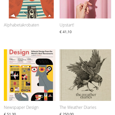
Alphabetakrobaten
Upstart!
€
41,10
Newspaper Design
The Weather Diaries
€
51,30
€
250,00