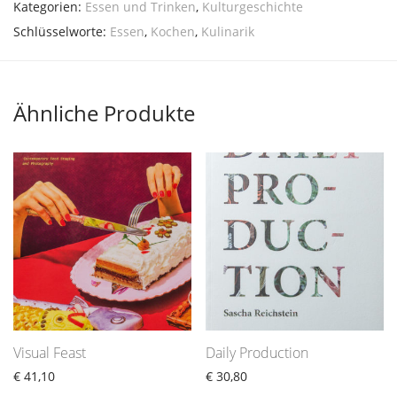
Kategorien:
Essen und Trinken
,
Kulturgeschichte
Schlüsselworte:
Essen
,
Kochen
,
Kulinarik
Ähnliche Produkte
Visual Feast
Daily Production
€
41,10
€
30,80