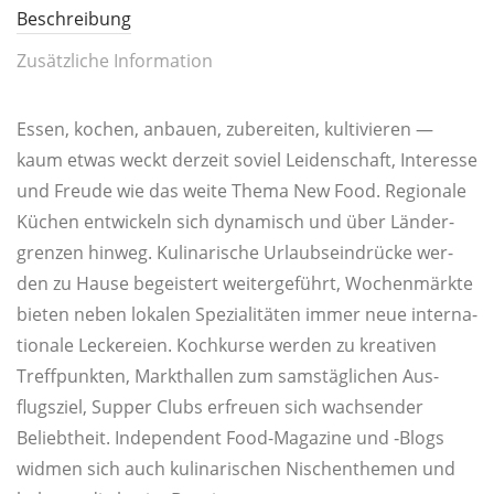
Beschreibung
Zusätzliche Information
Essen, kochen, anbau­en, zube­rei­ten, kul­ti­vie­ren —
kaum etwas weckt der­zeit soviel Lei­den­schaft, Inter­es­se
und Freu­de wie das wei­te The­ma New Food. Regio­na­le
Küchen ent­wi­ckeln sich dyna­misch und über Län­der­
gren­zen hin­weg. Kuli­na­ri­sche Urlaubs­ein­drü­cke wer­
den zu Hau­se begeis­tert wei­ter­ge­führt, Wochen­märk­te
bie­ten neben loka­len Spe­zia­li­tä­ten immer neue inter­na­
tio­na­le Lecke­rei­en. Koch­kur­se wer­den zu krea­ti­ven
Treff­punk­ten, Markt­hal­len zum sams­täg­li­chen Aus­
flugs­ziel, Sup­per Clubs erfreu­en sich wach­sen­der
Beliebt­heit. Inde­pen­dent Food-Maga­zi­ne und ‑Blogs
wid­men sich auch kuli­na­ri­schen Nischen­the­men und