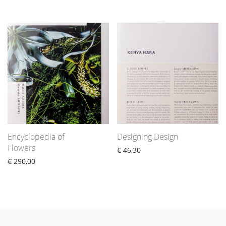
Encyclopedia of
Designing Design
Flowers
€
46,30
€
290,00