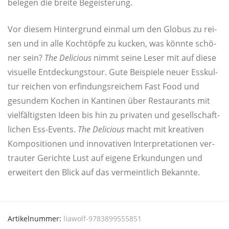
bele­gen die brei­te Begeisterung.
Vor die­sem Hin­ter­grund ein­mal um den Glo­bus zu rei­
sen und in alle Koch­töp­fe zu kucken, was könn­te schö­
ner sein?
The Deli­cious
nimmt sei­ne Leser mit auf die­se
visu­el­le Ent­de­ckungs­tour. Gute Bei­spie­le neu­er Ess­kul­
tur rei­chen von erfin­dungs­rei­chem Fast Food und
gesun­dem Kochen in Kan­ti­nen über Restau­rants mit
viel­fäl­tigs­ten Ideen bis hin zu pri­va­ten und gesell­schaft­
li­chen Ess-Events.
The Deli­cious
macht mit krea­ti­ven
Kom­po­si­tio­nen und inno­va­ti­ven Inter­pre­ta­tio­nen ver­
trau­ter Gerich­te Lust auf eige­ne Erkun­dun­gen und
erwei­tert den Blick auf das ver­meint­lich Bekannte.
Artikelnummer:
liawolf-9783899555851