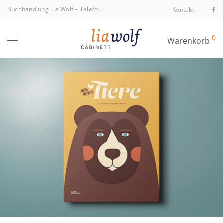
Buchhandlung Lia Wolf
–
Telefon +43 1 512 40 94
Kontakt
0
Warenkorb