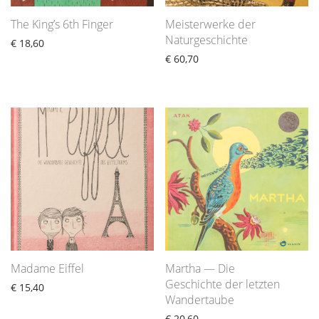
The King’s 6th Finger
Meisterwerke der
Naturgeschichte
€
18,60
€
60,70
Madame Eiffel
Martha — Die
Geschichte der letzten
€
15,40
Wandertaube
€
20,60