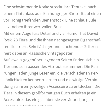
Eine schwim­men­de Kra­ke streckt ihre Ten­ta­kel nach
einem Tin­ten­fass aus. Ein hung­ri­ger Bär trifft auf einen
vor Honig trie­fen­den Bie­nen­stock. Eine schlaue Eule
sitzt neben ihrer wert­vol­len Brille.
Mit einem Auge fürs Detail und viel Humor hat Dawid
Ryski 23 Tie­re und die ihnen nach­ge­sag­ten Eigen­schaf­
ten illus­triert. Sein flä­chi­ger und leuch­ten­der Stil erin­
nert dabei an klas­si­sche Vintageposter.
Auf jeweils gegen­über­lie­gen­den Sei­ten fin­den sich ein
Tier und sein pas­sen­des Attri­but zusam­men. Die Paa­
run­gen laden jun­ge Leser ein, die ver­schie­de­nen Per­
sön­lich­kei­ten ken­nen­zu­ler­nen und die wit­zi­ge Ver­bin­
dung zu ihrem jewei­li­gen Acces­soire zu ent­de­cken .Die
Tie­re in die­sem groß­for­ma­ti­gen Buch erhal­ten je ein
Acces­soire, das eini­ges über sie ver­rät und jun­gen