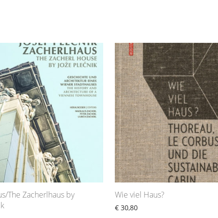
us/The Zacherlhaus by
Wie viel Haus?
ik
€
30,80