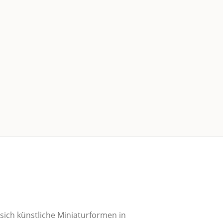
ch künst­li­che Minia­tur­for­men in