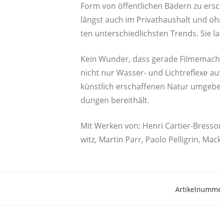
Form von öffent­li­chen Bädern zu ersch
längst auch im Pri­vat­haus­halt und oh
ten unter­schied­lichs­ten Trends. Sie 
Kein Wun­der, dass gera­de Fil­me­ma­c
nicht nur Was­ser- und Licht­re­fle­xe au
künst­lich erschaf­fe­nen Natur umge­b
dun­gen bereithält.
Mit Wer­ken von: Hen­ri Car­tier-Bres­son,
witz, Mar­tin Parr, Pao­lo Pel­li­grin, Ma
Artikelnumm