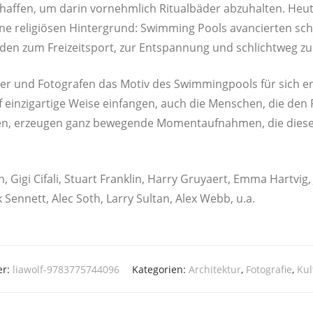
af­fen, um dar­in vor­nehm­lich Ritu­al­bä­der abzu­hal­ten. He
ne reli­giö­sen Hin­ter­grund: Swim­ming Pools avan­cier­ten sch
laden zum Frei­zeit­sport, zur Ent­span­nung und schlicht­weg z
her und Foto­gra­fen das Motiv des Swim­ming­pools für sich e
f ein­zig­ar­ti­ge Wei­se ein­fan­gen, auch die Men­schen, die de
en, erzeu­gen ganz bewe­gen­de Moment­auf­nah­men, die die­s
 Gigi Cifa­li, Stuart Fran­k­lin, Har­ry Gru­ya­ert, Emma Hart­vig, 
ck Sen­nett, Alec Soth, Lar­ry Sul­tan, Alex Webb, u.a.
er:
liawolf-9783775744096
Kategorien:
Architektur
,
Fotografie
,
Kul