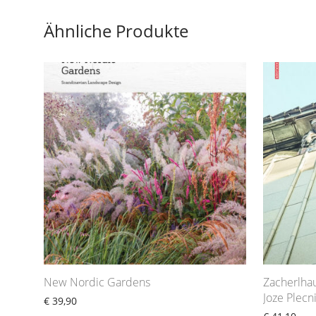
Ähnliche Produkte
New Nordic Gardens
Zacherlha
Joze Plecn
€
39,90