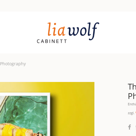
 Photography
Th
P
Enth
zzgl.