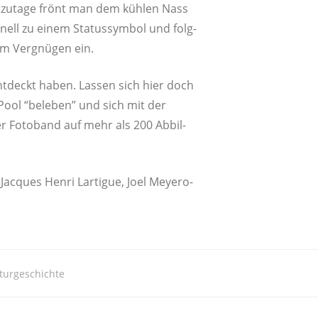
ut­zu­ta­ge frönt man dem küh­len Nass
nell zu einem Sta­tus­sym­bol und folg­
um Ver­gnü­gen ein.
nt­deckt haben. Las­sen sich hier doch
n Pool “bele­ben” und sich mit der
er Foto­band auf mehr als 200 Abbil­
Jac­ques Hen­ri Lar­ti­gue, Joel Mey­e­ro­
turgeschichte