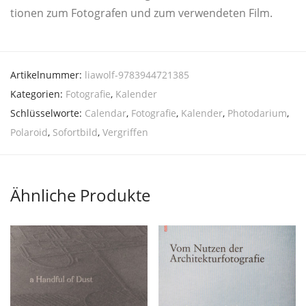
tio­nen zum Foto­gra­fen und zum ver­wen­de­ten Film.
Artikelnummer:
liawolf-9783944721385
Kategorien:
Fotografie
,
Kalender
Schlüsselworte:
Calendar
,
Fotografie
,
Kalender
,
Photodarium
,
Polaroid
,
Sofortbild
,
Vergriffen
Ähnliche Produkte