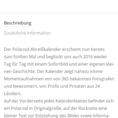
Beschreibung
Zusätzliche Information
Der Pola­roid-Abreiß­ka­len­der erscheint nun bereits
zum fünf­ten Mal und beglückt uns auch 2016 wie­der
Tag für Tag mit einem Sofort­bild und einer eige­nen klei­
nen Geschich­te. Der Kalen­der zeigt nahe­zu inti­me
Moment­auf­nah­men von von 365 bekann­ten Foto­gra­fen
und New­co­mern, von Pro­fis und Pri­va­ten aus 24
Ländern.
Auf der Vor­der­sei­te jedes Kalen­der­blat­tes befin­det sich
ein Pola­roid in Ori­gi­nal­grö­ße, auf der Rück­sei­te eine
klei­ner Text zur Ent­ste­hung des Bil­des sowie Infor­ma­