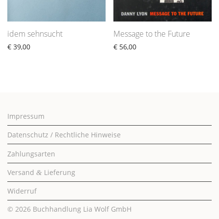
idem sehnsucht
Message to the Future
€
39,00
€
56,00
Impressum
Datenschutz / Rechtliche Hinweise
Zahlungsarten
Versand
Lieferung
&
Widerruf
© 2026
Buchhandlung Lia Wolf GmbH