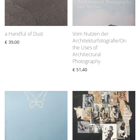
a Handful of Dust
Vom Nutzen der
Architekturfotografie/On
€
39,00
the Uses of
Architectural
Photography
€
51,40