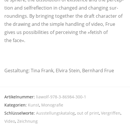
ti­on and selfre­flec­tion in chan­ged and chan­ging sur­
roun­dings. By brin­ging tog­e­ther the draft cha­rac­ter of
the drawing and the simp­le hand­ling of video, Frue
gives us pos­si­bi­li­ties of per­cei­ving the »fetish of
the face«.
Gestal­tung: Tina Frank, Elvi­ra Stein, Bern­hard Frue
Artikelnummer:
liawolf-978-3-86984-300-1
Kategorien:
Kunst
,
Monografie
Schlüsselworte:
Ausstellungskatalog
,
out of print
,
Vergriffen
,
Video
,
Zeichnung