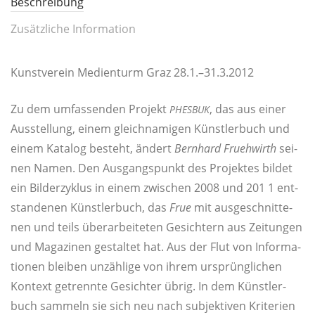
Beschreibung
Zusätzliche Information
Kunst­ver­ein Medi­en­turm Graz 28.1.–31.3.2012
Zu dem umfas­sen­den Pro­jekt
, das aus einer
PHESBUK
Aus­stel­lung, einem gleich­na­mi­gen Künst­ler­buch und
einem Kata­log besteht, ändert
Bern­hard Frueh­wirth
sei­
nen Namen. Den Aus­gangs­punkt des Pro­jek­tes bil­det
ein Bil­der­zy­klus in einem zwi­schen 2008 und 201 1 ent­
stan­de­nen Künst­ler­buch, das
Frue
mit aus­ge­schnit­te­
nen und teils über­ar­bei­te­ten Gesich­tern aus Zei­tun­gen
und Maga­zi­nen gestal­tet hat. Aus der Flut von Infor­ma­
tio­nen blei­ben unzäh­li­ge von ihrem ursprüng­li­chen
Kon­text getrenn­te Gesich­ter übrig. In dem Künst­ler­
buch sam­meln sie sich neu nach sub­jek­ti­ven Kri­te­ri­en