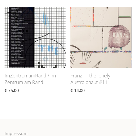
ImZentrumamRand / Im
Franz — the lonely
Zentrum am Rand
Austroionaut #11
€
75,00
€
14,00
Impressum