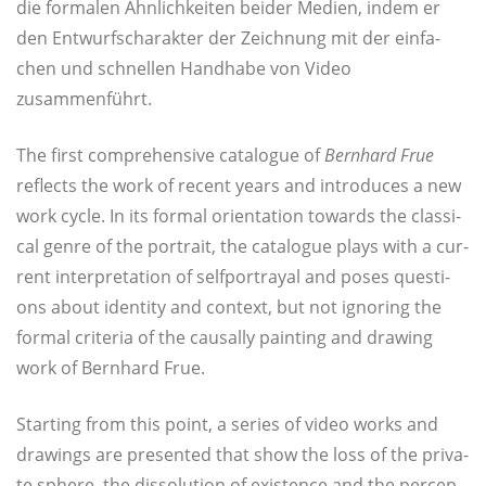
die for­ma­len Ähn­lich­kei­ten bei­der Medi­en, indem er
den Ent­wurfs­cha­rak­ter der Zeich­nung mit der ein­fa­
chen und schnel­len Hand­ha­be von Video
zusammenführt.
The first com­pre­hen­si­ve cata­lo­gue of
Bern­hard Frue
reflects the work of recent years and intro­du­ces a new
work cycle. In its for­mal ori­en­ta­ti­on towards the clas­si­
cal gen­re of the por­trait, the cata­lo­gue plays with a cur­
rent inter­pre­ta­ti­on of self­por­tra­yal and poses ques­ti­
ons about iden­ti­ty and con­text, but not igno­ring the
for­mal cri­te­ria of the cau­s­al­ly pain­ting and drawing
work of Bern­hard Frue.
Star­ting from this point, a seri­es of video works and
drawings are pre­sen­ted that show the loss of the pri­va­
te sphe­re, the dis­so­lu­ti­on of exis­tence and the per­cep­