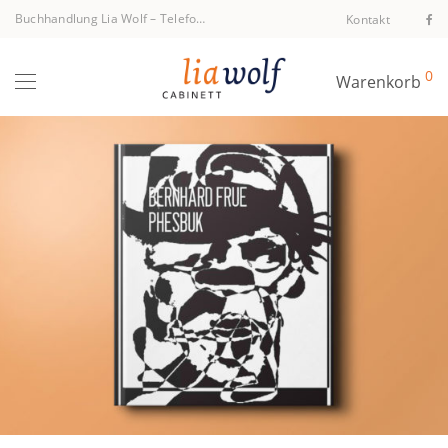
Buchhandlung Lia Wolf
–
Telefon +43 1 512 40 94
Kontakt
0
Warenkorb