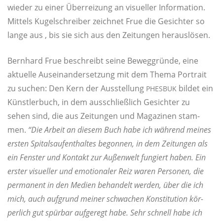
wie­der zu einer Über­rei­zung an visu­el­ler Infor­ma­ti­on.
Mit­tels Kugel­schrei­ber zeich­net Frue die Gesich­ter so
lan­ge aus , bis sie sich aus den Zei­tun­gen herauslösen.
Bern­hard Frue beschreibt sei­ne Beweg­grün­de, eine
aktu­el­le Aus­ein­an­der­set­zung mit dem The­ma Por­trait
zu suchen: Den Kern der Aus­stel­lung
bil­det ein
PHESBUK
Künst­ler­buch, in dem aus­schließ­lich Gesich­ter zu
sehen sind, die aus Zei­tun­gen und Maga­zi­nen stam­
men.
“Die Arbeit an die­sem Buch habe ich wäh­rend mei­nes
ers­ten Spi­tals­auf­ent­hal­tes begon­nen, in dem Zei­tun­gen als
ein Fens­ter und Kon­takt zur Außen­welt fun­giert haben. Ein
ers­ter visu­el­ler und emo­tio­na­ler Reiz waren Per­so­nen, die
per­ma­nent in den Medi­en behan­delt wer­den, über die ich
mich, auch auf­grund mei­ner schwa­chen Kon­sti­tu­ti­on kör­
per­lich gut spür­bar auf­ge­regt habe. Sehr schnell habe ich