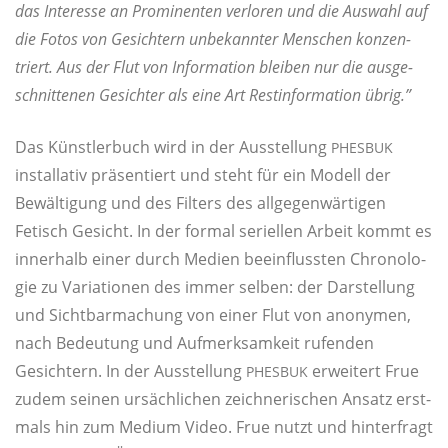
das Inter­es­se an Pro­mi­nen­ten ver­lo­ren und die Aus­wahl auf
die Fotos von Gesich­tern unbe­kann­ter Men­schen kon­zen­
triert. Aus der Flut von Infor­ma­ti­on blei­ben nur die aus­ge­
schnit­te­nen Gesich­ter als eine Art Rest­in­for­ma­ti­on übrig.”
Das Künst­ler­buch wird in der Aus­stel­lung
PHESBUK
instal­la­tiv prä­sen­tiert und steht für ein Modell der
Bewäl­ti­gung und des Fil­ters des all­ge­gen­wär­ti­gen
Fetisch Gesicht. In der for­mal seri­el­len Arbeit kommt es
inner­halb einer durch Medi­en beein­fluss­ten Chro­no­lo­
gie zu Varia­tio­nen des immer sel­ben: der Dar­stel­lung
und Sicht­bar­ma­chung von einer Flut von anony­men,
nach Bedeu­tung und Auf­merk­sam­keit rufen­den
Gesich­tern. In der Aus­stel­lung
erwei­tert Frue
PHESBUK
zudem sei­nen ursäch­li­chen zeich­ne­ri­schen Ansatz erst­
mals hin zum Medi­um Video. Frue nutzt und hin­ter­fragt