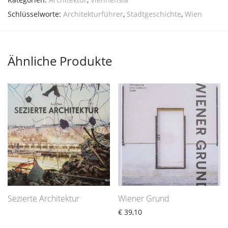
Schlüsselworte:
Architekturführer
,
Stadtgeschichte
,
Wien
Ähnliche Produkte
Sezierte Architektur
Wiener Grund
€
39,10