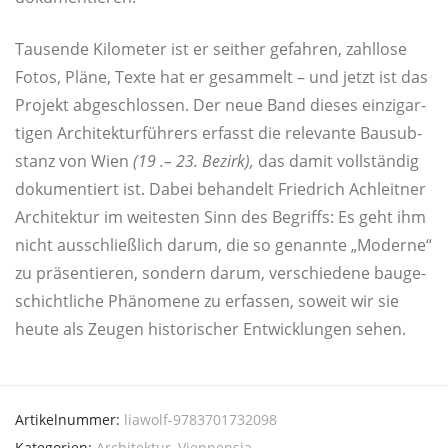
Tau­sen­de Kilo­me­ter ist er seit­her gefah­ren, zahl­lo­se
Fotos, Plä­ne, Tex­te hat er gesam­melt – und jetzt ist das
Pro­jekt abge­schlos­sen. Der neue Band die­ses ein­zig­ar­
ti­gen Archi­tek­tur­füh­rers erfasst die rele­van­te Bau­sub­
stanz von Wien
(19 .– 23. Bezirk),
das damit voll­stän­dig
doku­men­tiert ist. Dabei behan­delt Fried­rich Ach­leit­ner
Archi­tek­tur im wei­tes­ten Sinn des Begriffs: Es geht ihm
nicht aus­schließ­lich dar­um, die so genann­te „Moder­ne“
zu prä­sen­tie­ren, son­dern dar­um, ver­schie­de­ne bau­ge­
schicht­li­che Phä­no­me­ne zu erfas­sen, soweit wir sie
heu­te als Zeu­gen his­to­ri­scher Ent­wick­lun­gen sehen.
Artikelnummer:
liawolf-9783701732098
Kategorien:
Architektur
,
Viennensia