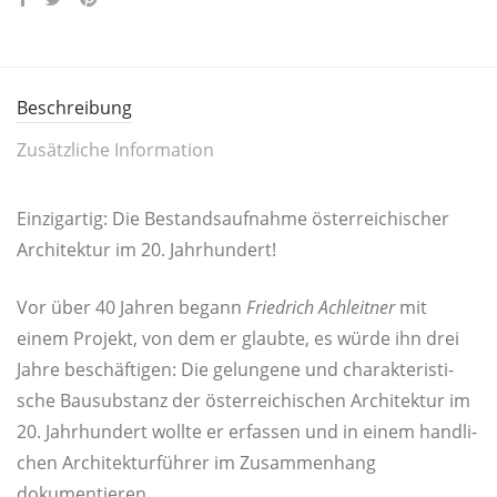
Beschreibung
Zusätzliche Information
Ein­zig­ar­tig: Die Bestands­auf­nah­me öster­rei­chi­scher
Archi­tek­tur im 20. Jahrhundert!
Vor über 40 Jah­ren begann
Fried­rich Ach­leit­ner
mit
einem Pro­jekt, von dem er glaub­te, es wür­de ihn drei
Jah­re beschäf­ti­gen: Die gelun­ge­ne und cha­rak­te­ris­ti­
sche Bau­sub­stanz der öster­rei­chi­schen Archi­tek­tur im
20. Jahr­hun­dert woll­te er erfas­sen und in einem hand­li­
chen Archi­tek­tur­füh­rer im Zusam­men­hang
dokumentieren.