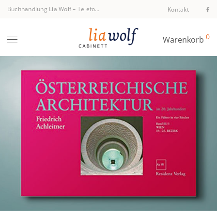
Buchhandlung Lia Wolf
–
Telefon +43 1 512 40 94
Kontakt
0
Warenkorb