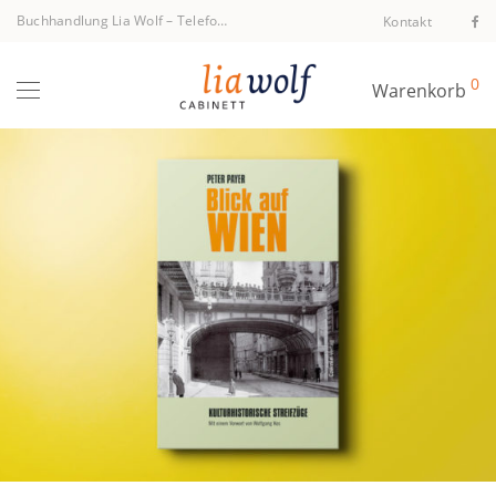
Buchhandlung Lia Wolf
–
Telefon +43 1 512 40 94
Kontakt
0
Warenkorb