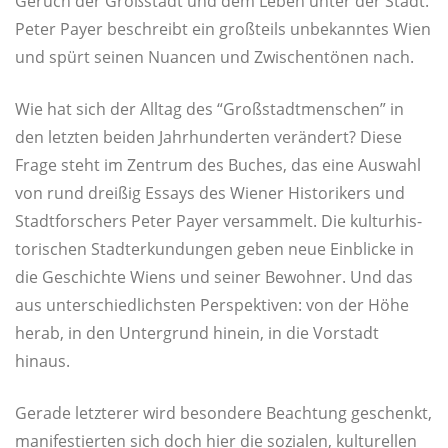
Geruch der Groß­stadt und dem Leben unter der Stadt.
Peter Payer beschreibt ein groß­teils unbe­kann­tes Wien
und spürt sei­nen Nuan­cen und Zwi­schen­tö­nen nach.
Wie hat sich der All­tag des “Groß­stadt­men­schen” in
den letz­ten bei­den Jahr­hun­der­ten ver­än­dert? Die­se
Fra­ge steht im Zen­trum des Buches, das eine Aus­wahl
von rund drei­ßig Essays des Wie­ner His­to­ri­kers und
Stadt­for­schers Peter Payer ver­sam­melt. Die kul­tur­his­
to­ri­schen Stadt­er­kun­dun­gen geben neue Ein­bli­cke in
die Geschich­te Wiens und sei­ner Bewoh­ner. Und das
aus unter­schied­lichs­ten Per­spek­ti­ven: von der Höhe
her­ab, in den Unter­grund hin­ein, in die Vor­stadt
hinaus.
Gera­de letz­te­rer wird beson­de­re Beach­tung geschenkt,
mani­fes­tier­ten sich doch hier die sozia­len, kul­tu­rel­len