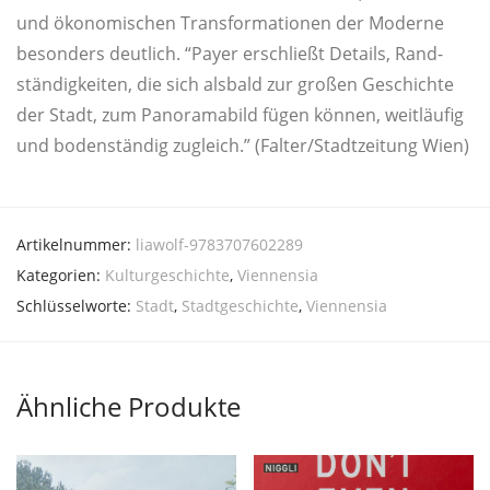
und öko­no­mi­schen Trans­for­ma­tio­nen der Moder­ne
beson­ders deut­lich. “Payer erschließt Details, Rand­
stän­dig­kei­ten, die sich als­bald zur gro­ßen Geschich­te
der Stadt, zum Pan­ora­ma­bild fügen kön­nen, weit­läu­fig
und boden­stän­dig zugleich.” (Falter/Stadtzeitung Wien)
Artikelnummer:
liawolf-9783707602289
Kategorien:
Kulturgeschichte
,
Viennensia
Schlüsselworte:
Stadt
,
Stadtgeschichte
,
Viennensia
Ähnliche Produkte