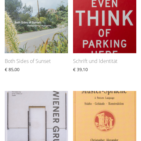
Both Sides of Sunset
Schrift und Identität
€
85,00
€
39,10