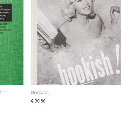
her
Bookish!
€
30,80