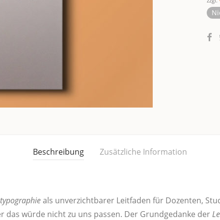
zzgl.
Ni
Beschreibung
Zusätzliche Information
ty­po­gra­phie
als unver­zicht­ba­rer Leit­fa­den für Dozen­ten, Stu­
er das wür­de nicht zu uns pas­sen. Der Grund­ge­dan­ke der
Le