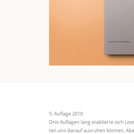
5. Auf­la­ge 2010
Drei Auf­la­gen lang eta­blier­te sich
Lese­
ten uns dar­auf aus­ru­hen kön­nen. Ab