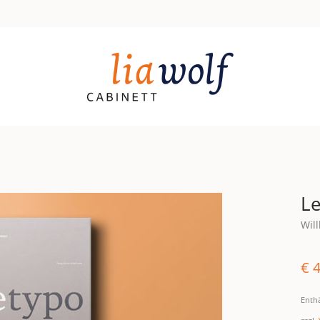
Le
Will
€
4
Enth