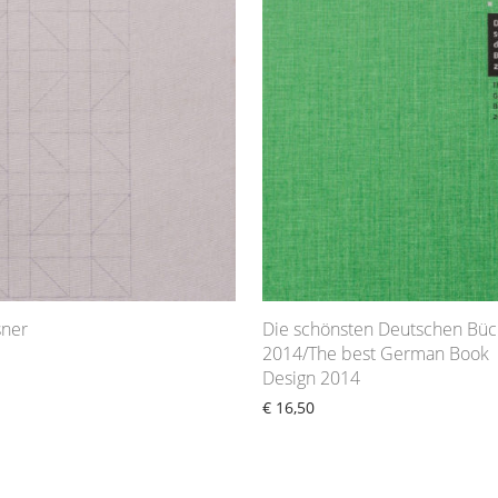
sner
Die schönsten Deutschen Büc
2014/The best German Book
Design 2014
€
16,50