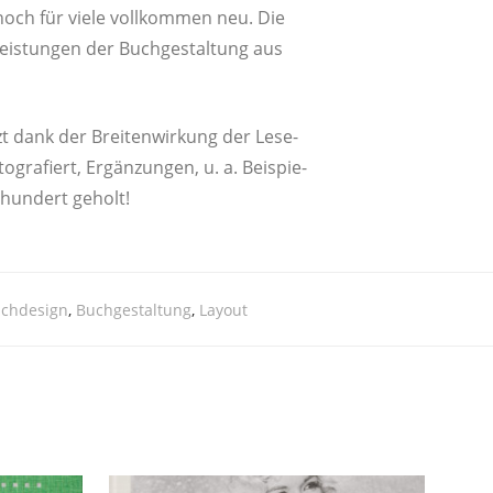
noch für vie­le voll­kom­men neu. Die
leis­tun­gen der Buch­ge­stal­tung aus
tzt dank der Brei­ten­wir­kung der Lese­
oto­gra­fiert, Ergän­zun­gen, u. a. Bei­spie­
­hun­dert geholt!
chdesign
,
Buchgestaltung
,
Layout