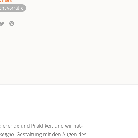
Versand
cht vorrätig
die­ren­de und Prak­ti­ker, und wir hät­
se­ty­po
, Gestal­tung mit den Augen des