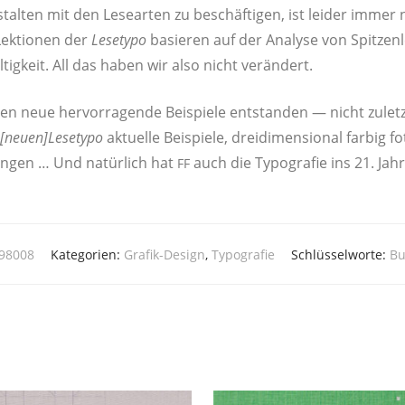
­ten mit den Lese­ar­ten zu beschäf­ti­gen, ist lei­der immer 
Lek­tio­nen der
Lese­ty­po
basie­ren auf der Ana­ly­se von Spit­zen­
­tig­keit. All das haben wir also nicht verändert.
ren neue her­vor­ra­gen­de Bei­spie­le ent­stan­den — nicht zule
[neuen]Lesetypo
aktu­el­le Bei­spie­le, drei­di­men­sio­nal far­big f
run­gen … Und natür­lich hat
auch die Typo­gra­fie ins 21. Jahr
FF
398008
Kategorien:
Grafik-Design
,
Typografie
Schlüsselworte:
Bu