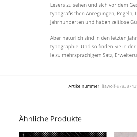
Lesers zu sehen und sich vor dem Gestal
typo­gra­fi­schen Anre­gun­gen, Regeln, 
Jahr­hun­der­ten und haben zeit­lo­se Gül
Aber natür­lich sind in den letz­ten Jah­
ty­po­gra­phie. Und so fin­den Sie in der
le zu mehr­spra­chi­gem Satz, Erwei­te­
Artikelnummer:
liawolf-9783874
Ähnliche Produkte