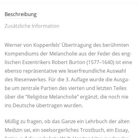
Beschreibung
Zusätzliche Information
Wer­ner von Kop­pen­fels’ Über­tra­gung des berühm­ten
Kom­pen­di­ums der Melan­cho­lie aus der Feder des eng­
li­schen Exzen­tri­kers Robert Bur­ton (1577–1640) ist eine
eben­so reprä­sen­ta­ti­ve wie leser­freund­li­che Aus­wahl
des Rie­sen­wer­kes. Für die 3. Auf­la­ge wur­de die Aus­ga­
be um zen­tra­le Par­tien des vier­ten und letz­ten Tei­les
über die “Reli­giö­se Melan­cho­lie” ergänzt, die noch nie
ins Deut­sche über­tra­gen wurden.
Müßig zu fra­gen, ob das Gan­ze ein Lehr­buch der alten
Medi­zin sei, ein seel­sor­ger­li­ches Trost­buch, ein Essay,