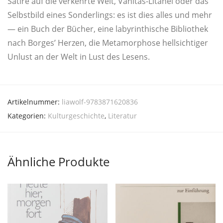
Sati­re auf die ver­kehr­te Welt, Vani­tas-Lita­nei oder das
Selbst­bild eines Son­der­lings: es ist dies alles und mehr
— ein Buch der Bücher, eine laby­rin­thi­sche Biblio­thek
nach Bor­ges’ Her­zen, die Meta­mor­pho­se hell­sich­ti­ger
Unlust an der Welt in Lust des Lesens.
Artikelnummer:
liawolf-9783871620836
Kategorien:
Kulturgeschichte
,
Literatur
Ähnliche Produkte