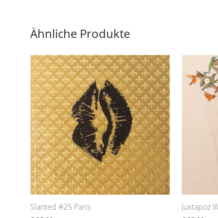
Ähnliche Produkte
Slanted #25 Paris
Juxtapoz W