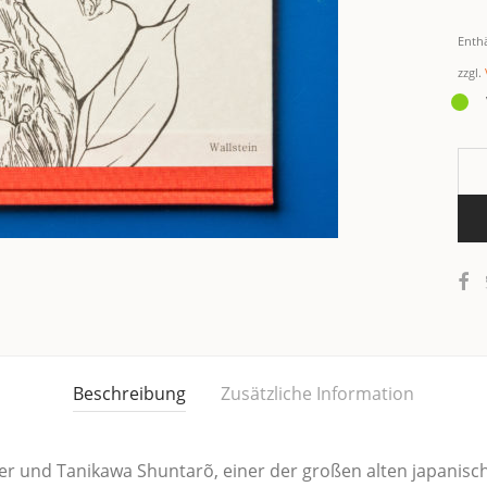
Enth
zzgl.
Beschreibung
Zusätzliche Information
­ter und Tanika­wa Shun­tarõ, einer der gro­ßen alten japa­ni­