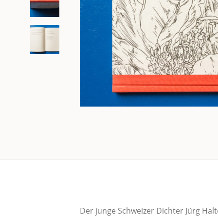
Der jun­ge Schwei­zer Dich­ter Jürg Hal