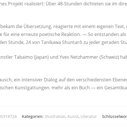
es Pro­jekt rea­li­siert: Über 48-Stun­den dich­te­ten sie im dir
 bekam die Über­set­zung, reagier­te mit einem eige­nen Text, 
e für eine erneu­te poe­ti­sche Reak­ti­on. — So ent­stan­den als
a­den Stun­de, 24 von Tanika­wa Shun­tarõ zu jeder gera­den St
ünst­ler Tabai­mo (Japan) und Yves Netz­ham­mer (Schweiz) habe
tausch, ein inten­si­ver Dia­log auf den ver­schie­dens­ten Ebe­n
wi­schen Kunst­gat­tun­gen. mehr als ein Buch — ein Gesamtk
835318724
Kategorien:
Illustration
,
Kunst
,
Literatur
Schlüsselwor