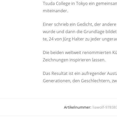
Tsu­da Col­le­ge in Tokyo ein gemein­sa­m
miteinander.
Einer schrieb ein Gedicht, der ande­re
wur­de und dann die Grund­la­ge bil­de­t
te, 24 von Jürg Hal­ter zu jeder unge­r
Die bei­den welt­weit renom­mier­ten K
Zeich­nun­gen inspi­rie­ren lassen.
Das Resul­tat ist ein auf­re­gen­der Aus­
Genera­tio­nen, den Geschlech­tern, z
Artikelnummer:
liawolf-9783