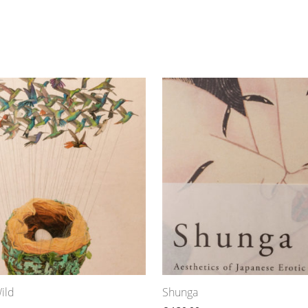
ild
Shunga