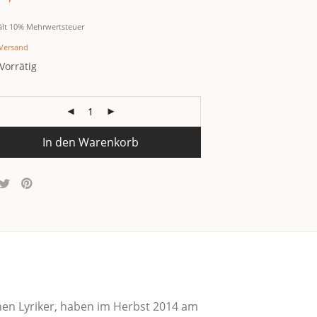
ält 10% Mehrwertsteuer
Versand
Vorrätig
In den Warenkorb
schen Lyri­ker, haben im Herbst 2014 am