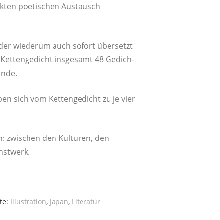
ek­ten poe­ti­schen Aus­tausch
der wie­der­um auch sofort über­setzt
 Ket­ten­ge­dicht ins­ge­samt 48 Gedich­
unde.
n sich vom Ket­ten­ge­dicht zu je vier
en: zwi­schen den Kul­tu­ren, den
unstwerk.
te:
Illustration
,
Japan
,
Literatur