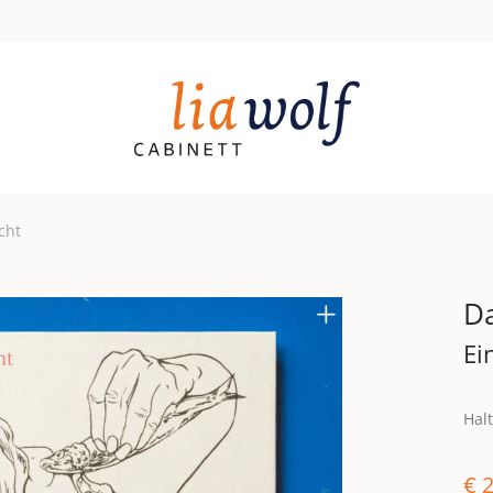
cht
Da
Ei
Hal
€
2