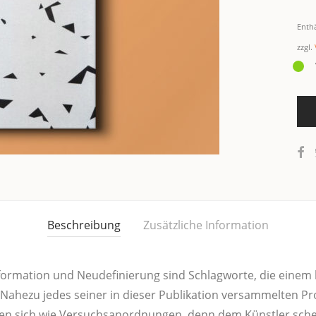
Enth
zzgl.
Beschreibung
Zusätzliche Information
s­for­ma­ti­on und Neu­de­fi­nie­rung sind Schlag­wor­te, die ei
he­zu jedes sei­ner in die­ser Publi­ka­ti­on ver­sam­mel­ten Pr
en lesen sich wie Ver­suchs­an­ord­nun­gen, denn dem Künst­ler