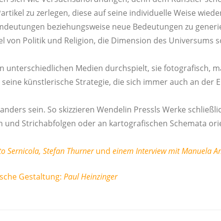
r­ti­kel zu zer­le­gen, die­se auf sei­ne indi­vi­du­el­le Wei­se wie­
deu­tun­gen bezie­hungs­wei­se neue Bedeu­tun­gen zu gene­ri
von Poli­tik und Reli­gi­on, die Dimen­si­on des Uni­ver­sums 
n unter­schied­li­chen Medi­en durch­spielt, sie foto­gra­fisch, m
sei­ne künst­le­ri­sche Stra­te­gie, die sich immer auch an der E
anders sein. So skiz­zie­ren Wen­de­lin Press­ls Wer­ke schließ
und Strich­ab­fol­gen oder an kar­to­gra­fi­schen Sche­ma­ta ori­
o Ser­ni­co­la, Ste­fan Thur­ner
und
einem Inter­view mit Manue­la 
sche Gestal­tung:
Paul Hein­zin­ger