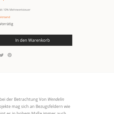
ält 10% Mehrwertsteuer
Versand
Vorrätig
In den Warenkorb
nem bei der Betrach­tung Von
Wen­de­lin
o­jek­te mag sich an Bezugs­fel­dern wie
 scheint es in hohem Maße immer auch