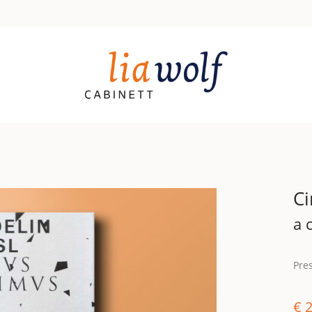
Ci
a 
Pre
€
2