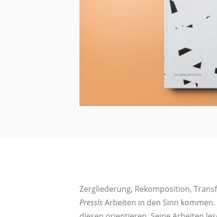
Zer­glie­de­rung, Rekom­po­si­ti­on, Tran
Press­ls
Arbei­ten in den Sinn kom­men. Na
die­sen ori­en­tie­ren. Sei­ne Arbei­t