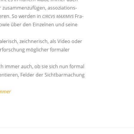
der zusam­men­zu­fü­gen, asso­zia­ti­ons­
e­ren. So wer­den in
Fra­
CIRCVS
MAXIMVS
sowie über den Ein­zel­nen und sei­ne
ale­risch, zeich­ne­risch, als Video oder
rfor­schung mög­li­cher for­ma­ler
­lich immer auch, ob sie sich nun for­mal
en­tie­ren, Fel­der der Sicht­bar­ma­chung
Ammer