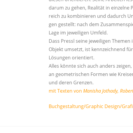
dar­um zu gehen, Rea­li­tät in ein­zel­ne Pa
reich zu kom­bi­nie­ren und dadurch Um
gen gestellt: nach dem Zusam­men­spiel 
Lage im jewei­li­gen Umfeld.
Dass Pressl sei­ne jewei­li­gen The­men i
Objekt umsetzt, ist kenn­zeich­nend für 
Lösun­gen orientiert.
Alles könn­te sich auch anders zei­gen, 
an geo­me­tri­schen For­men wie Krei­sen 
und deren Grenzen.
mit Tex­ten von
Mani­sha Jot­ha­dy, Rober­t
Buchgestaltung/Graphic Design/Grafi