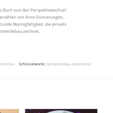
 Buch nun den Per­spek­tiv­wech­sel:
rzäh­len von ihren Erin­ne­run­gen,
­le Man­nig­fal­tig­keit, die jen­seits
 Gemein­de­bau zeichnet.
ennensia
Schlüsselworte:
Gemeindebau
,
Gespräche
,