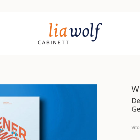
W
De
Ge
Vito