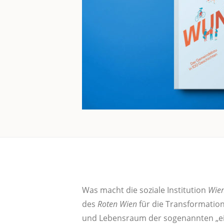
Was macht die sozia­le Insti­tu­ti­on
Wie­
des
Roten Wien
für die Trans­for­ma­ti
und Lebens­raum der soge­nann­ten „ein