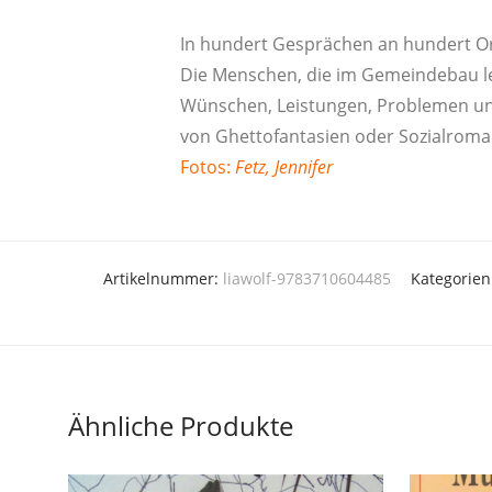
In hun­dert Gesprä­chen an hun­dert Or
Die Men­schen, die im Gemein­de­bau le
Wün­schen, Leis­tun­gen, Pro­ble­men und 
von Ghet­to­fan­ta­sien oder Sozi­al­ro­m
Fotos:
Fetz, Jen­ni­fer
Artikelnummer:
liawolf-9783710604485
Kategorien
Ähnliche Produkte