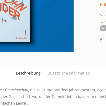
€
4
Enth
zzgl.
Ni
Beschreibung
Zusätzliche Information
ner Gemein­de­bau
, die seit rund hun­dert Jah­ren besteht, eige
­on der Gesell­schaft, wur­de der Gemein­de­bau bald zum manc
­fa­chen Leute“.