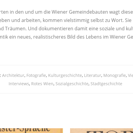
ten in den und um die Wie­ner Gemein­de­bau­ten wagt die­ses
ben und arbei­ten, kom­men viel­stim­mig selbst zu Wort. Sie e
Träu­men. Und doku­men­tie­ren damit eine sozia­le und kul­tu­rel
an­tik ein neu­es, rea­lis­ti­sche­res Bild des Lebens im Wie­ner
:
Architektur
,
Fotografie
,
Kulturgeschichte
,
Literatur
,
Monografie
,
Vi
Interviews
,
Rotes Wien
,
Sozialgeschichte
,
Stadtgeschichte