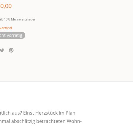
0,00
ält 10% Mehrwertsteuer
Versand
cht vorrätig
nt­lich aus? Einst Herz­stück im Plan
h­mal abschät­zig betrach­te­ten Wohn-