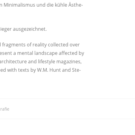
n Mini­ma­lis­mus und die küh­le Ästhe­
 Sie­ger ausgezeichnet.
 frag­ments of rea­li­ty collec­ted over
e­sent a men­tal land­s­cape affec­ted by
hi­tec­tu­re and life­style maga­zi­nes,
n­ced with texts by W.M. Hunt and Ste­
rafie