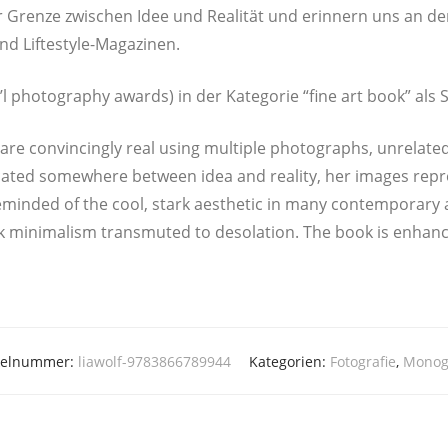
r Gren­ze zwi­schen Idee und Rea­li­tät und erin­nern uns an de
r und Liftestyle-Magazinen.
’l pho­to­gra­phy awards) in der Kate­go­rie “fine art book” als
re con­vin­cin­gly real using mul­ti­ple pho­to­graphs, unre­la­ted
oca­ted some­whe­re bet­ween idea and rea­li­ty, her images repr
n­ded of the cool, stark aes­the­tic in many con­tem­pora­ry arc
k mini­ma­lism trans­mu­t­ed to deso­la­ti­on. The book is enha
ikelnummer:
liawolf-9783866789944
Kategorien:
Fotografie
,
Monog