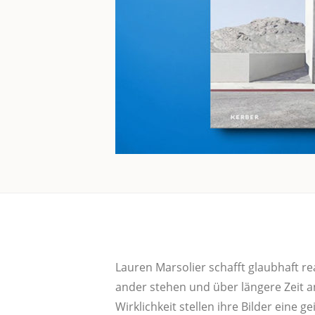
Lau­ren Mar­so­lier schafft glaub­haft 
an­der ste­hen und über län­ge­re Zeit 
Wirk­lich­keit stel­len ihre Bil­der eine