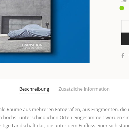
zzgl.
Beschreibung
Zusätzliche Information
rea­le Räu­me aus meh­re­ren Foto­gra­fien, aus Frag­men­ten, di
an höchst unter­schied­li­chen Orten ein­ge­sam­melt wor­den si
 geis­ti­ge Land­schaft dar, die unter dem Ein­fluss einer sich st