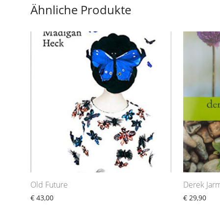
Ähnliche Produkte
Old Future
Derek Jar
€
43,00
€
29,90