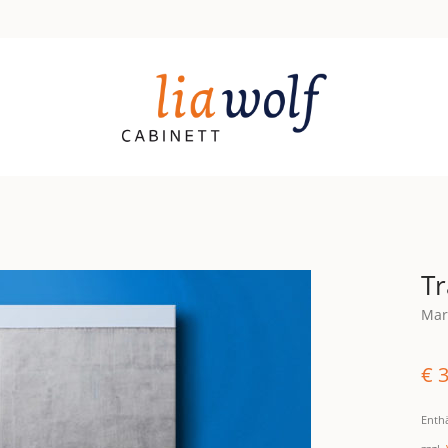
Tr
Mar
€
3
Enth