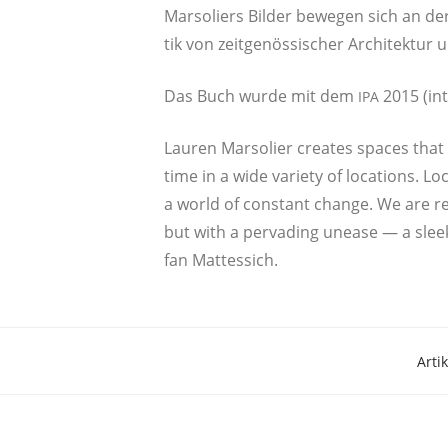
Mar­so­liers Bil­der bewe­gen sich an de
tik von zeit­ge­nös­si­scher Archi­tek­tu
Das Buch wur­de mit dem
2015 (int
IPA
Lau­ren Mar­so­lier crea­tes spaces that a
time in a wide varie­ty of loca­ti­ons. L
a world of con­stant chan­ge. We are remi
but with a per­va­ding une­a­se — a slee
fan Mattessich.
Art