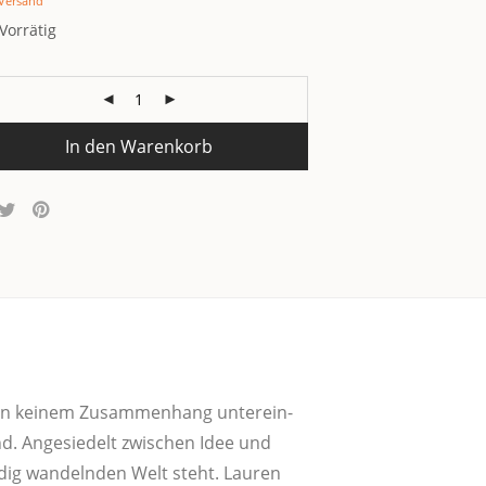
Versand
Vorrätig
In den Warenkorb
e in kei­nem Zusam­men­hang unter­ein­
nd. Ange­sie­delt zwi­schen Idee und
än­dig wan­deln­den Welt steht. Lau­ren