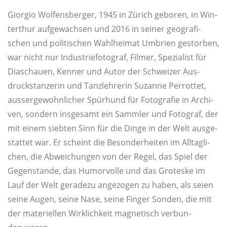
Gior­gio Wol­fens­ber­ger, 1945 in Zürich gebo­ren, in Win­
ter­thur auf­ge­wach­sen und 2016 in sei­ner geo­gra­fi­
schen und poli­ti­schen Wahl­hei­mat Umbri­en gestor­ben,
war nicht nur Indus­trie­fo­to­graf, Fil­mer, Spe­zia­list für
Dia­schau­en, Ken­ner und Autor der Schwei­zer Aus­
drucks­tan­ze­rin und Tanz­leh­re­rin Suzan­ne Per­rot­tet,
aus­ser­ge­wohn­li­cher Spür­hund für Foto­gra­fie in Archi­
ven, son­dern ins­ge­samt ein Samm­ler und Foto­graf, der
mit einem sieb­ten Sinn für die Din­ge in der Welt aus­ge­
stat­tet war. Er scheint die Beson­der­hei­ten im All­ta­gli­
chen, die Abwei­chun­gen von der Regel, das Spiel der
Gegen­stan­de, das Humor­vol­le und das Gro­tes­ke im
Lauf der Welt gera­de­zu ange­zo­gen zu haben, als sei­en
sei­ne Augen, sei­ne Nase, sei­ne Fin­ger Son­den, die mit
der mate­ri­el­len Wirk­lich­keit magne­tisch ver­bun­