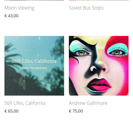
Moon Viewing
Soviet Bus Stops
€
43,00
Still Lifes, California
Andrew Gallimore
€
65,00
€
75,00