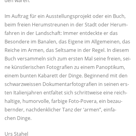
den waren.
Im Auf­trag für ein Aus­stel­lungs­pro­jekt oder ein Buch,
beim frei­en Her­um­streu­nen in der Stadt oder Her­um­
fah­ren in der Land­schaft: Immer ent­deck­te er das
Beson­de­re im Bana­len, das Eige­ne im All­ge­mei­nen, das
Rei­che im Armen, das Selt­sa­me in der Regel. In die­sem
Buch ver­sam­meln sich zum ers­ten Mal sei­ne frei­en, sei­
ne künst­le­ri­schen Foto­gra­fien zu einem Pan­op­ti­kum,
einem bun­ten Kaba­rett der Din­ge. Begin­nend mit den
schwarz­weis­sen Doku­men­tar­fo­to­gra­fien in sei­nen ers­
ten Ita­li­en­jah­ren ent­fal­tet sich schritt­wei­se eine reich­
hal­ti­ge, humor­vol­le, far­bi­ge Foto-Pove­ra, ein bezau­
bern­der, nach­denk­li­cher Tanz der ‘armen”, ein­fa­
chen Dinge.
Urs Sta­hel