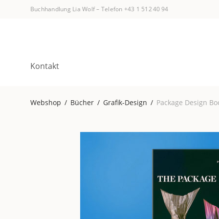
Buchhandlung Lia Wolf
–
Telefon +43 1 512 40 94
Kontakt
Webshop
/
Bücher
/
Grafik-Design
/
Package Design Bo