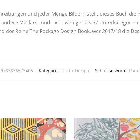
chrei­bun­gen und jeder Men­ge Bil­dern stellt die­ses Buch die Pr
 ande­re Märk­te – und nicht weni­ger als 57 Unter­ka­te­go­rie
Band der Rei­he The Packa­ge Design Book, wer 2017/18 die Desi
f-9783836573405
Kategorie:
Grafik-Design
Schlüsselworte:
Pack