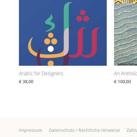
Arabic for Designers
An Anthol
€
38,00
€
100,00
Impressum
Datenschutz / Rechtliche Hinweise
Zahl