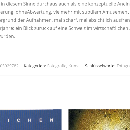
 in die­sem Sin­ne durch­aus auch als eine kon­zep­tu­el­le Anein
i­zie­rung, ohne­Ab­wer­tung, viel­mehr mit sub­ti­lem Amu­se­m
er­grund der Auf­nah­men, mal scharf, mal absicht­lich aus­fran­se
ger­jah­re: ein Blick zuruck auf eine Schweiz im wirt­schaft­li­ch
wurden.
905929782
Kategorien:
Fotografie
,
Kunst
Schlüsselworte:
Fotogr