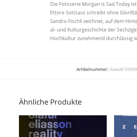
Die Foto­se­rie Mor­gan Is Sad Today ist
Etto­re Sotts­ass schreibt ohne Glo­ri­f
San­dro Fisch­li zeich­net, auf dem Hin­t
al- und Kul­tur­ge­schich­te der Sech­zi­
Hoch­kul­tur zuneh­mend durch­läs­sig 
Artikelnummer:
liawolf-9783
Ähnliche Produkte