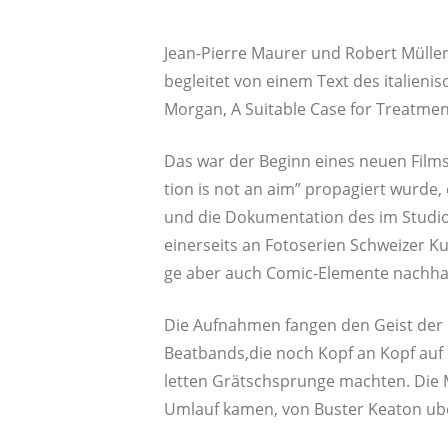
Jean-Pierre Mau­rer und Robert Mül­ler
beglei­tet von einem Text des ita­lie­n
Mor­gan, A Sui­ta­ble Case for Tre­at­me
Das war der Beginn eines neu­en Film­sc
tion is not an aim” pro­pa­giert wur­de,
und die Doku­men­ta­ti­on des im Stu­di
einer­seits an Foto­se­ri­en Schwei­zer K
ge aber auch Comic-Ele­men­te nachha
Die Auf­nah­men fan­gen den Geist der d
Beatbands,die noch Kopf an Kopf auf den
let­ten Grätsch­sprun­ge mach­ten. Die M
Umlauf kamen, von Bus­ter Keaton uber d