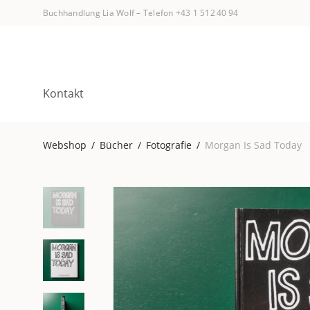
Buchhandlung Lia Wolf
–
Telefon +43 1 512 40 94
Kontakt
Webshop
/
Bücher
/
Fotografie
/
Morgan Is Sad Today