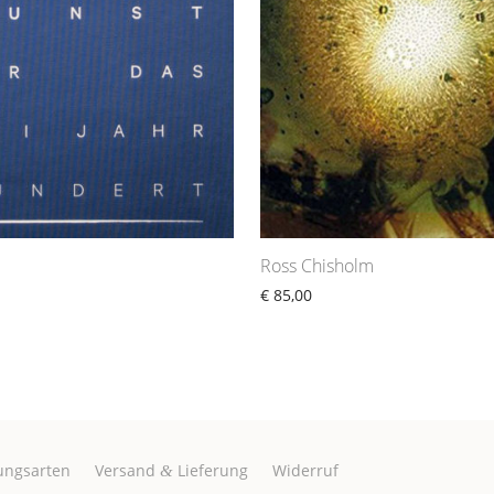
Ross Chisholm
€
85,00
ungsarten
Versand
Lieferung
Widerruf
&