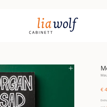
Mo
Maur
€
4
Enth