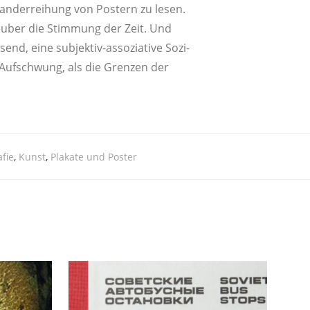
­an­der­rei­hung von Pos­tern zu lesen.
ent uber die Stim­mung der Zeit. Und
nd, eine sub­jek­tiv-asso­zia­ti­ve Sozi­
en Auf­schwung, als die Gren­zen der
afie
,
Kunst
,
Plakate und Poster