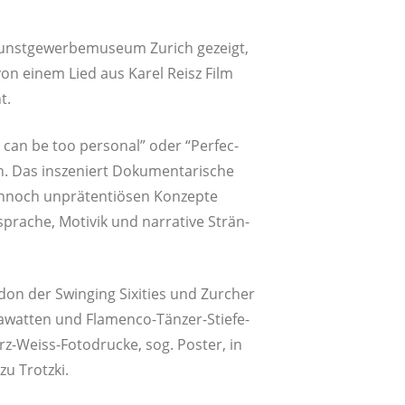
nst­ge­wer­be­mu­se­um Zurich gezeigt,
t von einem Lied aus Karel Reisz Film
t.
can be too per­so­nal” oder “Per­fec­
n. Das insze­niert Doku­men­ta­ri­sche
­noch unprä­ten­tiö­sen Kon­zep­te
ra­che, Moti­vik und nar­ra­ti­ve Strän­
­don der Swin­ging Sixi­ties und Zurcher
wat­ten und Fla­men­co-Tän­zer-Stie­fe­
rz-Weiss-Foto­dru­cke, sog. Pos­ter, in
zu Trotzki.