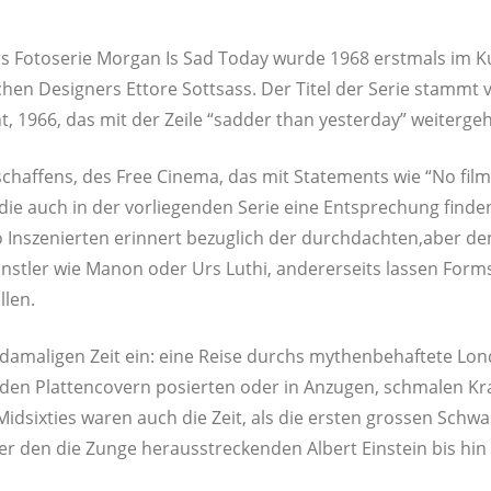
s Foto­se­rie Mor­gan Is Sad Today wur­de 1968 erst­mals im Ku
i­schen Desi­gners Etto­re Sotts­ass. Der Titel der Serie stamm
nt, 1966, das mit der Zei­le “sad­der than yes­ter­day” weitergeh
haf­fens, des Free Cine­ma, das mit State­ments wie “No film 
 die auch in der vor­lie­gen­den Serie eine Ent­spre­chung fin­de
o Insze­nier­ten erin­nert bezug­lich der durchdachten,aber den
unst­ler wie Manon oder Urs Luthi, ande­rer­seits las­sen Form­sp
llen.
ama­li­gen Zeit ein: eine Rei­se durchs mythen­be­haf­te­te Lon
 Plat­ten­co­vern posier­ten oder in Anzu­gen, schma­len Kra­
id­six­ties waren auch die Zeit, als die ers­ten gros­sen Schwa
en die Zun­ge her­aus­stre­cken­den Albert Ein­stein bis hin 