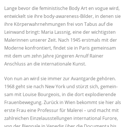
Lan­ge bevor die femi­nis­ti­sche Body Art en vogue wird,
ent­wi­ckelt sie ihre body-awa­reness-Bil­der, in denen sie
ihre Kör­per­wahr­neh­mun­gen frei von Tabus auf die
Lein­wand bringt: Maria Lass­nig, eine der wich­tigs­ten
Male­rin­nen unse­rer Zeit. Nach 1945 erst­mals mit der
Moder­ne kon­fron­tiert, fin­det sie in Paris gemein­sam
mit dem um zehn Jah­re jün­ge­ren Arnulf Rai­ner
Anschluss an die inter­na­tio­na­le Kunst.
Von nun an wird sie immer zur Avant­gar­de gehö­ren.
1968 geht sie nach New York und stürzt sich, gemein­
sam mit Loui­se Bour­geois, in die dort explo­die­ren­de
Frau­en­be­we­gung. Zurück in Wien bekommt sie hier als
ers­te Frau eine Pro­fes­sur für Male­rei – und macht mit
zahl­rei­chen Ein­zel­aus­stel­lun­gen inter­na­tio­nal Furo­re,
von der Bien­na­le in Vene­dig über die Docu­men­ta bis