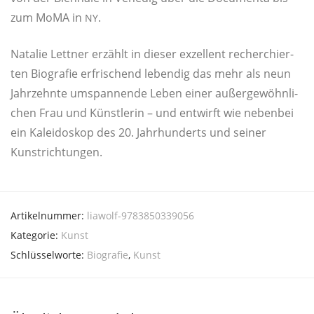
zum MoMA in
.
NY
Nata­lie Lett­ner erzählt in die­ser exzel­lent recher­chier­
ten Bio­gra­fie erfri­schend leben­dig das mehr als neun
Jahr­zehn­te umspan­nen­de Leben einer außer­ge­wöhn­li­
chen Frau und Künst­le­rin – und ent­wirft wie neben­bei
ein Kalei­do­skop des 20. Jahr­hun­derts und sei­ner
Kunstrichtungen.
Artikelnummer:
liawolf-9783850339056
Kategorie:
Kunst
Schlüsselworte:
Biografie
,
Kunst